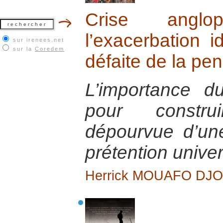
Crise angl
l’exacerbation i
sur irenees.net
sur la
Coredem
défaite de la pe
L’importance du
pour constr
dépourvue d’un
prétention univer
Herrick MOUAFO DJ