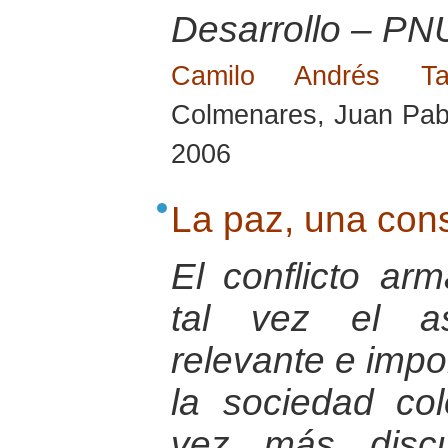
Desarrollo – PN
Camilo Andrés T
Colmenares, Juan Pabl
2006
La paz, una cons
El conflicto a
tal vez el a
relevante e impo
la sociedad co
vez más discu