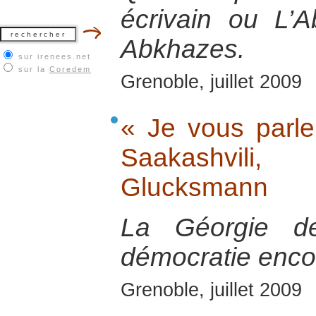
écrivain ou L’
Abkhazes.
sur irenees.net
sur la
Coredem
Grenoble, juillet 2009
« Je vous parle 
Saakashvil
Glucksmann
La Géorgie de
démocratie encor
Grenoble, juillet 2009