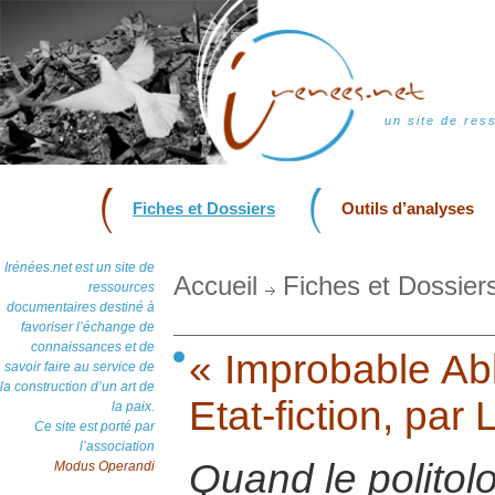
un site de res
Fiches et Dossiers
Outils d’analyses
Irénées.net est un site de
Accueil
Fiches et Dossier
ressources
documentaires destiné à
favoriser l’échange de
connaissances et de
« Improbable Abk
savoir faire au service de
la construction d’un art de
Etat-fiction, pa
la paix.
Ce site est porté par
l’association
Quand le politol
Modus Operandi