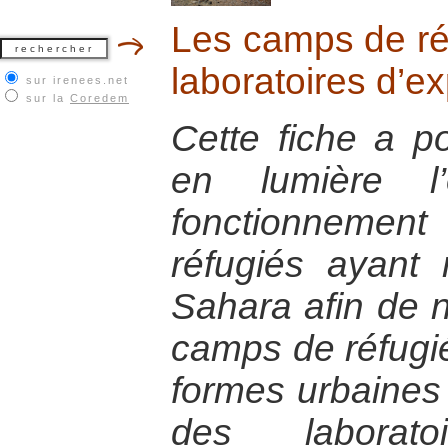
Les camps de ré
laboratoires d’e
sur irenees.net
sur la
Coredem
Cette fiche a po
en lumière l’
fonctionnem
réfugiés ayant 
Sahara afin de 
camps de réfugi
formes urbaines
des laboratoi