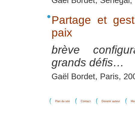
Gaël Bordet, Sénégal, 
Partage et gest
paix
brève configu
grands défis…
Gaël Bordet, Paris, 20
Plan du site
Contact
Devenir auteur
Men