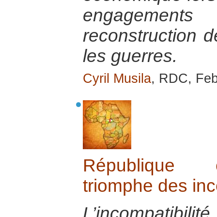
engagement
reconstruction d
les guerres.
Cyril Musila
, RDC, Feb
République c
triomphe des in
L’incompatibili