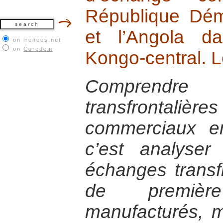
République Dé
et l’Angola d
on irenees.net
on
Coredem
Kongo-central. 
Comprendre
transfrontal
commerciaux e
c’est analyse
échanges transfr
de premièr
manufacturés, m