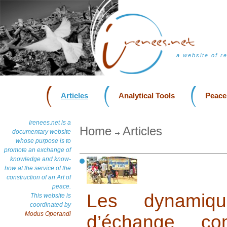
a website of r
Articles
Analytical Tools
Peace
Irenees.net is a
Home
Articles
documentary website
whose purpose is to
promote an exchange of
knowledge and know-
how at the service of the
construction of an Art of
peace.
Les dynamique
This website is
coordinated by
Modus Operandi
d’échange co