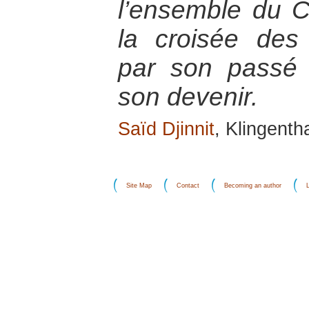
l’ensemble du C
la croisée des 
par son passé e
son devenir.
Saïd Djinnit
, Klingenth
Site Map
Contact
Becoming an author