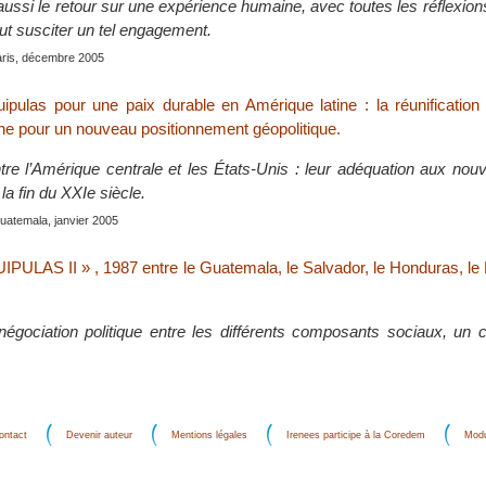
ussi le retour sur une expérience humaine, avec toutes les réflexions
ut susciter un tel engagement.
aris, décembre 2005
uipulas pour une paix durable en Amérique latine : la réunification
ne pour un nouveau positionnement géopolitique.
ntre l’Amérique centrale et les États-Unis : leur adéquation aux no
la fin du XXIe siècle.
uatemala, janvier 2005
UIPULAS II » , 1987 entre le Guatemala, le Salvador, le Honduras, le
négociation politique entre les différents composants sociaux, un 
ontact
Devenir auteur
Mentions légales
Irenees participe à la Coredem
Modu