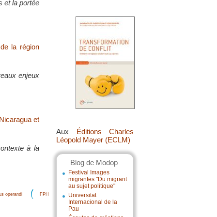
 et la portée
 de la région
uveaux enjeux
 Nicaragua et
Aux
Éditions Charles
Léopold Mayer (ECLM)
contexte à la
Blog de Modop
Festival Images
migrantes "Du migrant
au sujet politique"
s operandi
FPH
Universitat
Internacional de la
Pau