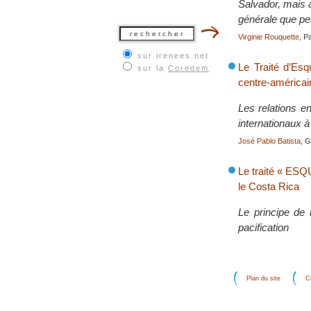
Salvador, mais a
générale que pe
Virginie Rouquette
, P
sur irenees.net
Le Traité d’Esq
sur la
Coredem
centre-américai
Les relations e
internationaux à 
José Pablo Batista
, G
Le traité « ESQ
le Costa Rica
Le principe de 
pacification
Plan du site
C