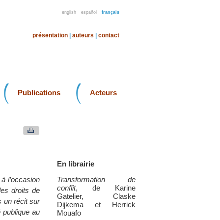
english
español
français
présentation
|
auteurs
|
contact
Publications
Acteurs
En librairie
 à l’occasion
Transformation de
conflit
, de Karine
des droits de
Gatelier, Claske
 un récit sur
Dijkema et Herrick
é publique au
Mouafo