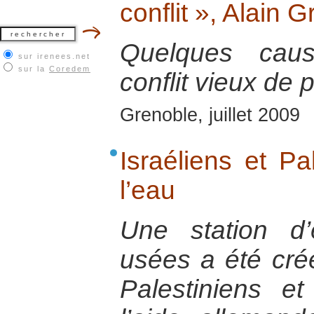
conflit », Alain 
Quelques caus
sur irenees.net
sur la
Coredem
conflit vieux de 
Grenoble, juillet 2009
Israéliens et Pal
l’eau
Une station d
usées a été cr
Palestiniens et