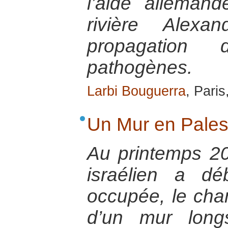
l’aide allemand
rivière Alexa
propagation
pathogènes.
Larbi Bouguerra
, Paris
Un Mur en Pales
Au printemps 2
israélien a dé
occupée, le chan
d’un mur lon