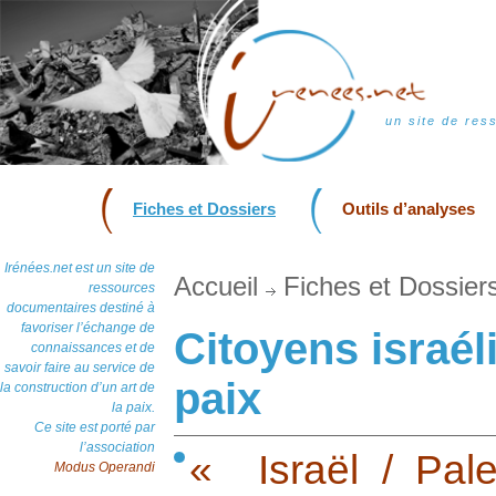
un site de res
Fiches et Dossiers
Outils d’analyses
Irénées.net est un site de
Accueil
Fiches et Dossier
ressources
documentaires destiné à
favoriser l’échange de
Citoyens israél
connaissances et de
savoir faire au service de
paix
la construction d’un art de
la paix.
Ce site est porté par
l’association
« Israël / Pale
Modus Operandi