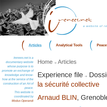
a website of r
Articles
Analytical Tools
Peace
Irenees.net is a
Home
Articles
documentary website
whose purpose is to
promote an exchange of
Experience file
Dossi
knowledge and know-
how at the service of the
la sécurité collective
construction of an Art of
peace.
This website is
Arnaud BLIN
, Grenobl
coordinated by
Modus Operandi