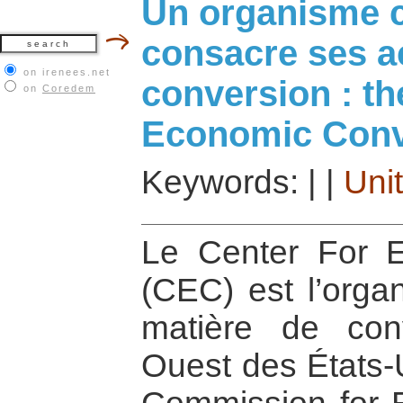
Un organisme c
consacre ses ac
on irenees.net
conversion : th
on
Coredem
Economic Conv
Keywords:
|
|
Uni
Le Center For 
(CEC) est l’organ
matière de con
Ouest des États-U