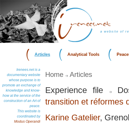
a website of r
Articles
Analytical Tools
Peace
Irenees.net is a
Home
Articles
documentary website
whose purpose is to
promote an exchange of
Experience file
Dos
knowledge and know-
how at the service of the
transition et réformes 
construction of an Art of
peace.
This website is
Karine Gatelier
, Greno
coordinated by
Modus Operandi