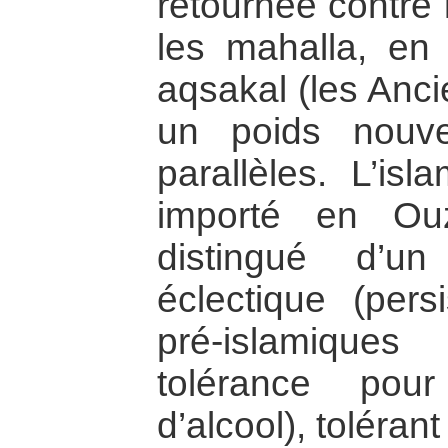
retournée contre 
les mahalla, en i
aqsakal (les Anc
un poids nouv
parallèles. L’isl
importé en Ouz
distingué d’un 
éclectique (pers
pré-islamiqu
tolérance pou
d’alcool), tolérant