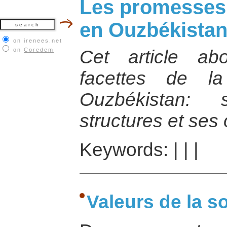
Les promesses d
en Ouzbékista
on irenees.net
on
Coredem
Cet article abo
facettes de la
Ouzbékistan: 
structures et ses
Keywords:
|
|
|
Valeurs de la s