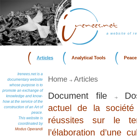
a website of r
Articles
Analytical Tools
Peace
Irenees.net is a
Home
Articles
documentary website
whose purpose is to
promote an exchange of
Document file
Dos
knowledge and know-
how at the service of the
actuel de la société
construction of an Art of
peace.
réussites sur le t
This website is
coordinated by
Modus Operandi
l’élaboration d’une cu