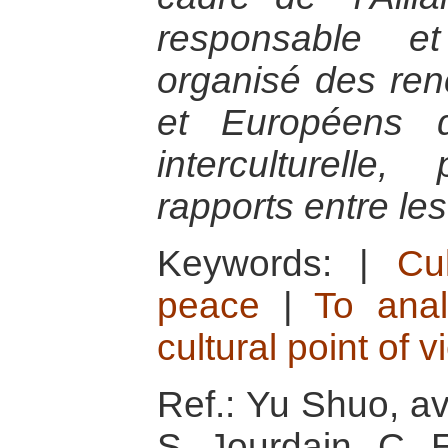
responsable e
organisé des ren
et Européens 
interculturelle
rapports entre l
Keywords:
|
Cu
peace
|
To anal
cultural point of 
Ref.: Yu Shuo, av
S. Jourdain, C. E