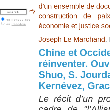
d’un ensemble de docum
construction de pai
on irenees.net
économie et justice soc
on
Coredem
Joseph Le Marchand
,
Chine et Occide
réinventer. Ouvr
Shuo, S. Jourda
Kernévez, Grac
Le récit d’un pr
cadre de "l’All