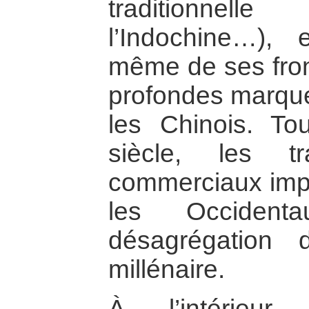
traditionnell
l’Indochine…), e
même de ses front
profondes marque
les Chinois. T
siècle, les tr
commerciaux imp
les Occidenta
désagrégation d
millénaire.
À l’intérieur,