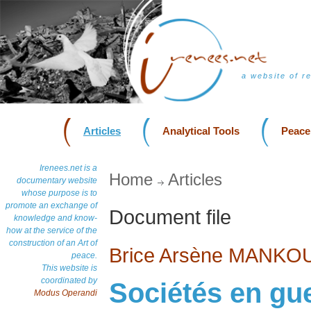
a website of r
Articles
Analytical Tools
Peace
Irenees.net is a
Home
Articles
documentary website
whose purpose is to
promote an exchange of
Document file
knowledge and know-
how at the service of the
construction of an Art of
Brice Arsène MANKO
peace.
This website is
coordinated by
Sociétés en gu
Modus Operandi