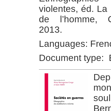
violentes, éd. L
de l’homme, Co
2013.
Languages: Fren
Document type: 
Depu
mo
soul
Ber