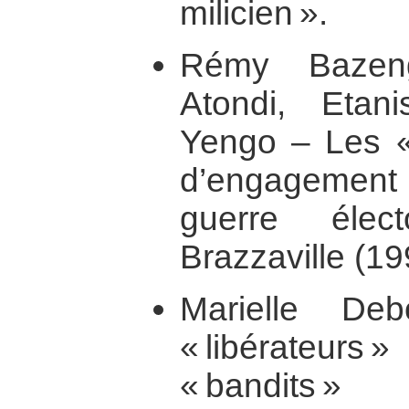
milicien ».
Rémy Bazeng
Atondi, Etani
Yengo – Les « 
d’engagement 
guerre élec
Brazzaville (1
Marielle D
« libérateur
« bandits