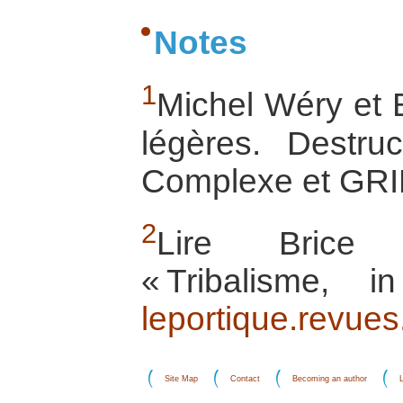
Notes
1
Michel Wéry et
légères. Destru
Complexe et GRIP
2
Lire Brice
« Tribalisme, i
leportique.revues
Site Map
Contact
Becoming an author