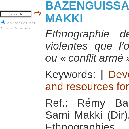
BAZENGUISSA-
MAKKI
on irenees.net
on
Coredem
Ethnographie d
violentes que l
ou « conflit armé 
Keywords:
|
Dev
and resources fo
Ref.: Rémy Ba
Sami Makki (Dir)
Ethnographies