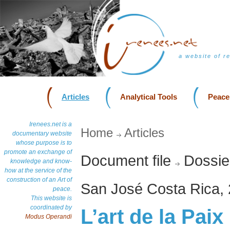
a website of r
Articles
Analytical Tools
Peace
Irenees.net is a
Home
Articles
documentary website
whose purpose is to
promote an exchange of
Document file
Dossie
knowledge and know-
how at the service of the
construction of an Art of
San José Costa Rica,
peace.
This website is
coordinated by
L’art de la Paix
Modus Operandi