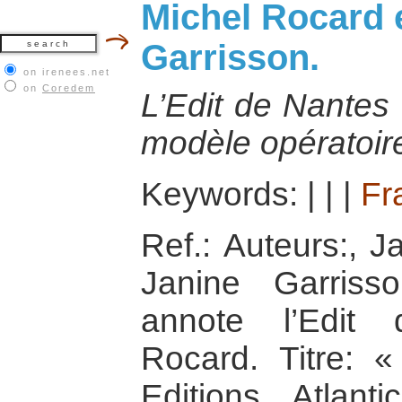
Michel Rocard 
Garrisson.
on irenees.net
on
Coredem
L’Edit de Nantes 
modèle opératoire 
Keywords:
|
|
|
Fr
Ref.: Auteurs:, J
Janine Garrisso
annote l’Edit
Rocard. Titre: «
Editions Atlanti