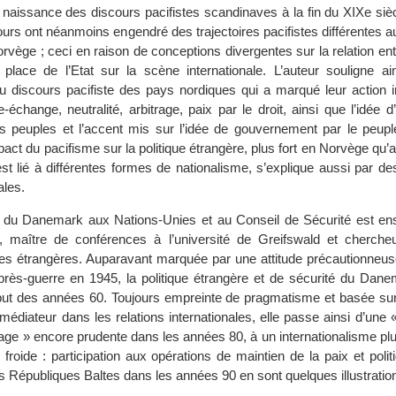
 naissance des discours pacifistes scandinaves à la fin du XIXe sièc
cours ont néanmoins engendré des trajectoires pacifistes différentes
vège ; ceci en raison de conceptions divergentes sur la relation entre
 place de l’Etat sur la scène internationale. L’auteur souligne ai
du discours pacifiste des pays nordiques qui a marqué leur action i
e-échange, neutralité, arbitrage, paix par le droit, ainsi que l’idée 
ts peuples et l’accent mis sur l’idée de gouvernement par le peuple.
pact du pacifisme sur la politique étrangère, plus fort en Norvège q
est lié à différentes formes de nationalisme, s’explique aussi par de
ales.
e du Danemark aux Nations-Unies et au Conseil de Sécurité est en
 maître de conférences à l’université de Greifswald et chercheur 
res étrangères. Auparavant marquée par une attitude précautionneuse
après-guerre en 1945, la politique étrangère et de sécurité du Dane
but des années 60. Toujours empreinte de pragmatisme et basée sur
édiateur dans les relations internationales, elle passe ainsi d’une «
age » encore prudente dans les années 80, à un internationalisme plu
e froide : participation aux opérations de maintien de la paix et polit
s Républiques Baltes dans les années 90 en sont quelques illustratio