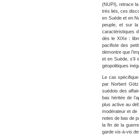
(NUPI), retrace la
très liés, ces dis
en Suède et en Nor
peuple, et sur la
caractéristiques 
dès le XIXe : libr
pacifiste des peti
démontre que l’im
et en Suède, s’il 
géopolitiques inég
Le cas spécifiqu
par Norbert Götz,
suédois des affai
bas héritée de l’
plus active au dé
modérateur et de m
notes de bas de p
la fin de la guerr
garde vis-à-vis de