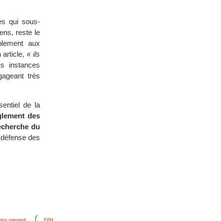
es qui sous-
ens, reste le
blement aux
article,
« ils
les instances
gageant très
entiel de la
glement des
recherche du
a défense des
dus operandi
FPH