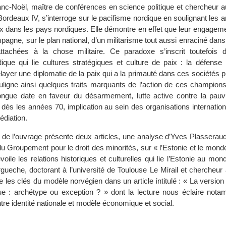
lanc-Noël, maître de conférences en science politique et chercheu
 Bordeaux IV, s’interroge sur le pacifisme nordique en soulignant les 
aix dans les pays nordiques. Elle démontre en effet que leur engagem
pagne, sur le plan national, d’un militarisme tout aussi enraciné dans
attachées à la chose militaire. Ce paradoxe s’inscrit toutefois 
que qui lie cultures stratégiques et culture de paix : la défense 
relayer une diplomatie de la paix qui a la primauté dans ces sociétés
ouligne ainsi quelques traits marquants de l’action de ces champions
ngue date en faveur du désarmement, lutte active contre la pa
 dès les années 70, implication au sein des organisations internatio
édiation.
 de l’ouvrage présente deux articles, une analyse d’Yves Plasseraud
 du Groupement pour le droit des minorités, sur « l’Estonie et le mond
évoile les relations historiques et culturelles qui lie l’Estonie au mon
gueche, doctorant à l’université de Toulouse Le Mirail et chercheur à
vre les clés du modèle norvégien dans un article intitulé : « La versio
e : archétype ou exception ? » dont la lecture nous éclaire nota
ntre identité nationale et modèle économique et social.