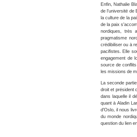
Enfin, Nathalie B
de l’université de
la culture de la p
de la paix s’accom
nordiques, très 
pragmatisme nordi
crédibiliser ou à 
pacifistes. Elle s
engagement de lo
source de conflits
les missions de m
La seconde partie
droit et président
dans laquelle il d
quant à Aladin Lar
d’Oslo, il nous li
du monde nordiqu
question du lien e