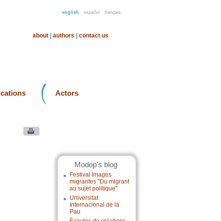
english
español
français
about
|
authors
|
contact us
ications
Actors
Modop’s blog
Festival Images
migrantes "Du migrant
au sujet politique"
Universitat
Internacional de la
Pau