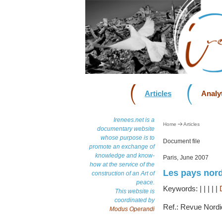
Articles
Analyt
Irenees.net is a
Home
Articles
documentary website
whose purpose is to
Document file
promote an exchange of
knowledge and know-
Paris, June 2007
how at the service of the
Les pays nord
construction of an Art of
peace.
Keywords:
|
|
|
|
|
This website is
coordinated by
Ref.: Revue Nordi
Modus Operandi