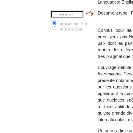
Languages: Engli
Document type: P
on irenees.net
on
Coredem
Connus pour leur
prestigieux prix 
paix dont les par
montrer les différ
très pragmatique 
L’ouvrage débute 
International Pea
présente notammen
sur les questions
également le sen
que quelques spéc
militaire, aptitu
qu’une grande div
internationales, 
Un autre article d