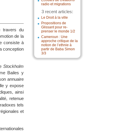
Écoutes de créations
radio et migrations
3 recent articles:
Le Droit à la ville
Propositions de
Glissant pour re-
u travers du
prenser le monde 1/2
omotion de la
Cameroun : Une
approche critique de la
e consiste à
notion de l’ethnie à
la conception
partir de Baba Simon
3/3
le
Stockholm
ame Bailes y
 son annuaire
lle y expose
diques, ainsi
lité, retenue
aradoxes tels
régionales et
ternationales