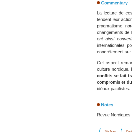
Commentary
La lecture de ces
tendent leur acti
pragmatisme nor
changements de le
ont ainsi convert
internationales p
concrètement sur l
Cet aspect remarq
culture nordique,
conflits se fait 
compromis et d
idéaux pacifistes.
Notes
Revue Nordiques N
Site Map
Cont