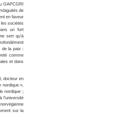
r au GAPCGRI
ambiguités de
ent en faveur
 les sociétés
dans un fort
ne sert qu’à
 profondément
 de la paix :
uvreté comme
nales et dans
, docteur en
e nordique »,
de nordique ;
 l’université
n norvégienne
mment sur la