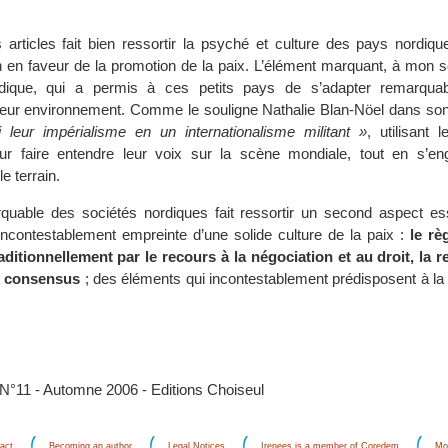
 articles fait bien ressortir la psyché et culture des pays nordiqu
on en faveur de la promotion de la paix. L’élément marquant, à mon s
dique, qui a permis à ces petits pays de s’adapter remarqua
ur environnement. Comme le souligne Nathalie Blan-Nöel dans son 
i leur impérialisme en un internationalisme militant »
, utilisant 
our faire entendre leur voix sur la scène mondiale, tout en s’en
e terrain.
uable des sociétés nordiques fait ressortir un second aspect ess
 incontestablement empreinte d’une solide culture de la paix :
le rè
traditionnellement par le recours à la négociation et au droit, la 
u consensus
; des éléments qui incontestablement prédisposent à l
°11 - Automne 2006 - Editions Choiseul
act
Becoming an author
Legal Notices
Irenees is a member of Coredem
Mo