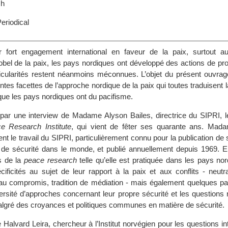
sh
eriodical
 fort engagement international en faveur de la paix, surtout a
Nobel de la paix, les pays nordiques ont développé des actions de pr
ticularités restent néanmoins méconnues. L’objet du présent ouvrag
entes facettes de l’approche nordique de la paix qui toutes traduisent 
que les pays nordiques ont du pacifisme.
par une interview de Madame Alyson Bailes, directrice du SIPRI, 
ce Research Institute
, qui vient de fêter ses quarante ans. Mad
t le travail du SIPRI, particulièrement connu pour la publication de
 de sécurité dans le monde, et publié annuellement depuis 1969. E
s de la
peace research
telle qu’elle est pratiquée dans les pays nor
ificités au sujet de leur rapport à la paix et aux conflits - neutra
de au compromis, tradition de médiation - mais également quelques p
ersité d’approches concernant leur propre sécurité et les questions 
malgré des croyances et politiques communes en matière de sécurité.
e Halvard Leira, chercheur à l’Institut norvégien pour les questions in