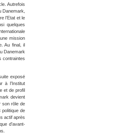
le. Autrefois
 au Danemark,
 l’Etat et le
nsi quelques
nternationale
d’une mission
 Au final, il
u’au Danemark
s contraintes
suite exposé
à l’Institut
 et de profil
mark devient
 son rôle de
 politique de
s actif après
ique d’avant-
ns.