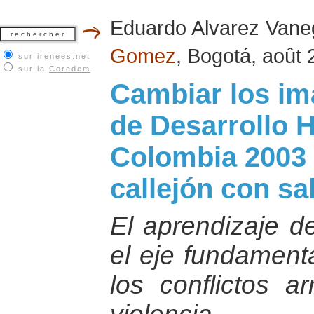
Eduardo Alvarez Van
Gomez
, Bogotá, août
sur irenees.net
sur la
Coredem
Cambiar los im
de Desarrollo 
Colombia 2003 :
callejón con sal
El aprendizaje d
el eje fundamenta
los conflictos ar