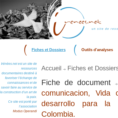
un site de res
Fiches et Dossiers
Outils d’analyses
Irénées.net est un site de
Accueil
Fiches et Dossier
ressources
documentaires destiné à
favoriser l’échange de
Fiche de document
connaissances et de
savoir faire au service de
comunicacion, Vida 
la construction d’un art de
la paix.
desarrollo para la
Ce site est porté par
l’association
Modus Operandi
Colombia.