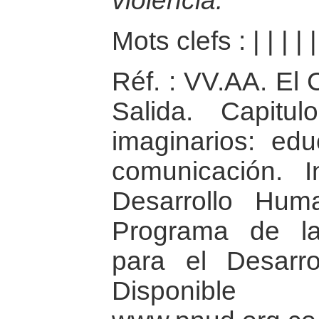
violencia.
Mots clefs :
|
|
|
|
|
Réf. : VV.AA. El 
Salida. Capitu
imaginarios: ed
comunicación. 
Desarrollo Hum
Programa de l
para el Desarr
Dispon