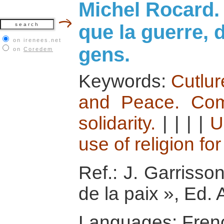
Michel Rocard. 
que la guerre, 
on irenees.net
gens.
on
Coredem
Keywords:
Cutlur
and Peace. Com
solidarity.
|
|
|
|
U
use of religion fo
Ref.: J. Garrisso
de la paix », Ed. 
Languages: Fren