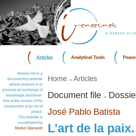
a website of r
Articles
Analytical Tools
Peace
Irenees.net is a
Home
Articles
documentary website
whose purpose is to
promote an exchange of
Document file
Dossie
knowledge and know-
how at the service of the
construction of an Art of
José Pablo Batista
peace.
This website is
coordinated by
L’art de la pai
Modus Operandi