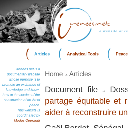
a website of r
Articles
Analytical Tools
Peace
Irenees.net is a
Home
Articles
documentary website
whose purpose is to
promote an exchange of
Document file
Doss
knowledge and know-
how at the service of the
partage équitable et r
construction of an Art of
peace.
aider à reconstruire u
This website is
coordinated by
Modus Operandi
Gaël Bordet, Sénégal, 