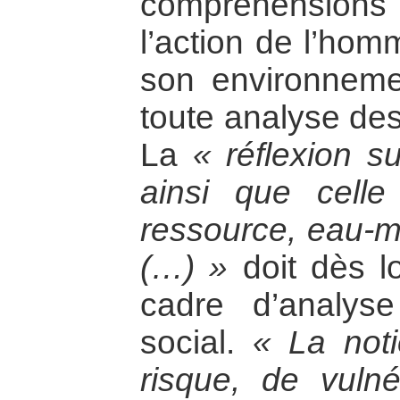
compréhensions 
l’action de l’hom
son environnemen
toute analyse de
La
« réflexion s
ainsi que cell
ressource, eau-mi
(…) »
doit dès lo
cadre d’analys
social.
« La not
risque, de vulné