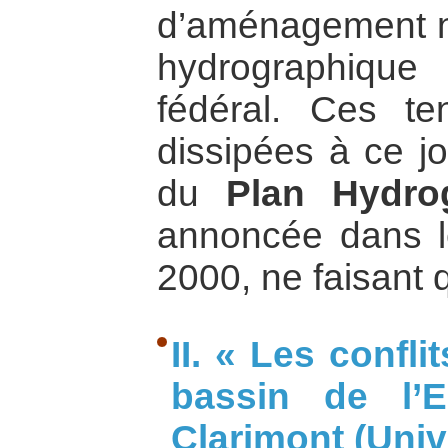
d’aménagement n
hydrographique
fédéral. Ces t
dissipées à ce j
du
Plan Hydro
annoncée dans l
2000, ne faisant
II. « Les confli
bassin de l’E
Clarimont (Univ