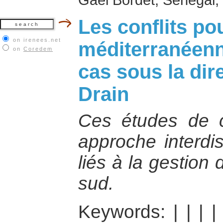
Les conflits po
on irenees.net
méditerranéenn
on
Coredem
cas sous la dir
Drain
Ces études de c
approche interdis
liés à la gestion
sud.
Keywords:
|
|
|