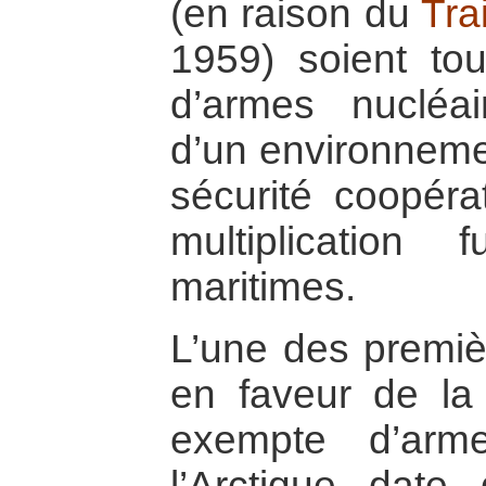
(en raison du
Tra
1959) soient to
d’armes nucléair
d’un environneme
sécurité coopéra
multiplication 
maritimes.
L’une des premièr
en faveur de la
exempte d’arm
l’Arctique dat