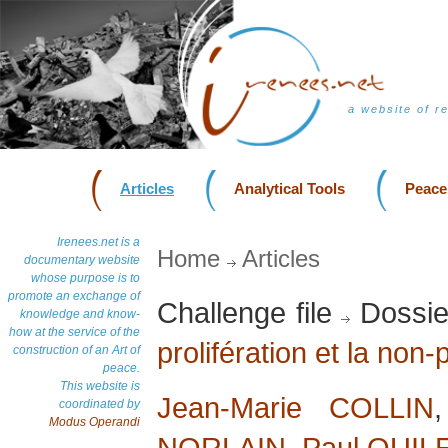
a website of r
Articles
Analytical Tools
Peace
Irenees.net is a
Home
Articles
documentary website
whose purpose is to
promote an exchange of
Challenge file
Dossie
knowledge and know-
how at the service of the
prolifération et la non-
construction of an Art of
peace.
This website is
Jean-Marie COLLIN
coordinated by
Modus Operandi
NORLAIN
,
Paul QUIL