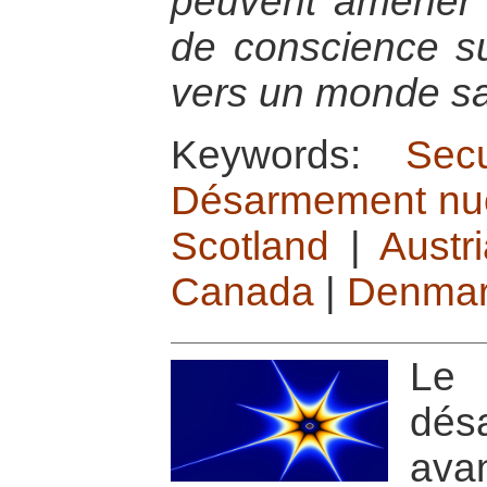
peuvent amener 
de conscience sur
vers un monde sa
Keywords:
Sec
Désarmement nucl
Scotland
|
Austr
Canada
|
Denma
Le
dés
ava