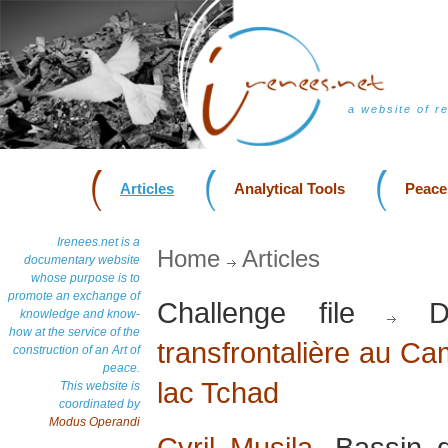
a website of r
Articles
Analytical Tools
Peace
Irenees.net is a
Home
Articles
documentary website
whose purpose is to
promote an exchange of
Challenge file
Do
knowledge and know-
how at the service of the
transfrontalière au Ca
construction of an Art of
peace.
lac Tchad
This website is
coordinated by
Modus Operandi
Cyril Musila
, Bassin 