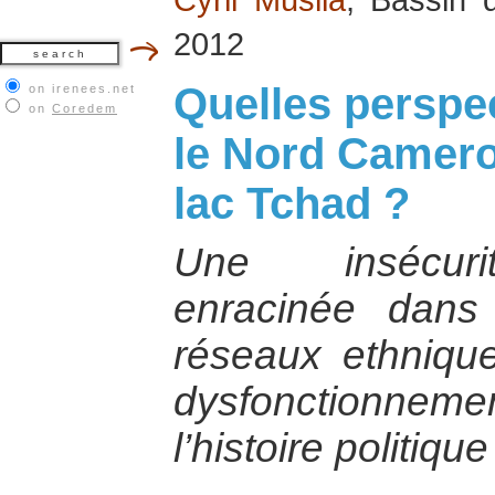
2012
Quelles perspe
on irenees.net
on
Coredem
le Nord Camero
lac Tchad ?
Une insécurit
enracinée dans 
réseaux ethnique
dysfonctionnemen
l’histoire politiqu