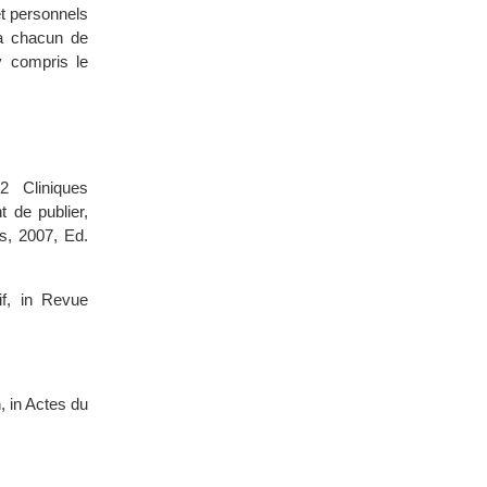
et personnels
 à chacun de
y compris le
2 Cliniques
 de publier,
s, 2007, Ed.
if, in Revue
, in Actes du