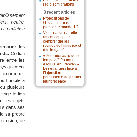
Écoutes de créations
radio et migrations
3 recent articles:
tablissement
Propositions de
ers, neutre,
Glissant pour re-
prenser le monde 1/2
 la médiation
Violence structurelle:
un concept pour
comprendre les
racines de l’injustice et
renouer les
des inégalités
ends.
Ce lien
« Pourquoi as-tu quitté
re entre les
ton pays? Pourquoi
es-tu là, en France? »
physiquement
Les étrangers face à
l’injonction
 phénomènes
permanente de justifier
. Il incite à
leur présence
ou plusieurs
isage le lien
er les objets
pris dans ses
de sa propre
exclusion, de