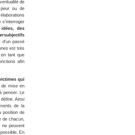
ventualité de
e peur ou de
 élaborations
 s’interroger
idées, des
rsubjectifs
 d’un passé
nnes est très
 en tant que
nctions afin
victimes qui
n de mise en
 à penser. Le
éfinir. Ainsi
éments de la
a position de
té de chacun,
, ne peuvent
 possible. En