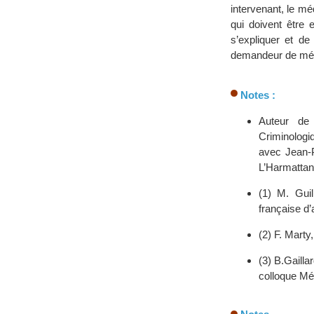
intervenant, le mé
qui doivent être 
s’expliquer et de
demandeur de média
Notes :
Auteur de 
Criminologi
avec Jean-P
L’Harmattan
(1) M. Gui
française d’
(2) F. Marty
(3) B.Gaill
colloque Mé