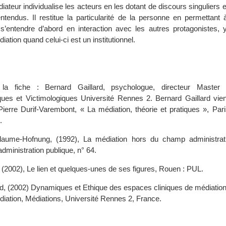
diateur individualise les acteurs en les dotant de discours singuliers 
entendus. Il restitue la particularité de la personne en permettant
 s’entendre d’abord en interaction avec les autres protagonistes, 
tion quand celui-ci est un institutionnel.
la fiche : Bernard Gaillard, psychologue, directeur Master 
ques et Victimologiques Université Rennes 2. Bernard Gaillard vient
ierre Durif-Varembont, « La médiation, théorie et pratiques », Pari
.
llaume-Hofnung, (1992), La médiation hors du champ administrat
administration publique, n° 64.
, (2002), Le lien et quelques-unes de ses figures, Rouen : PUL.
ard, (2002) Dynamiques et Ethique des espaces cliniques de médiation
diation, Médiations, Université Rennes 2, France.