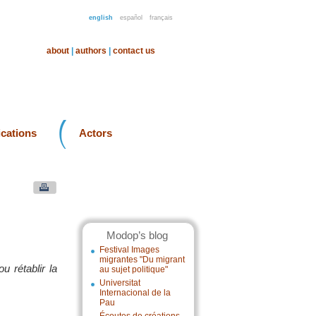
english
español
français
about
|
authors
|
contact us
ications
Actors
Modop’s blog
Festival Images
migrantes "Du migrant
u rétablir la
au sujet politique"
Universitat
Internacional de la
Pau