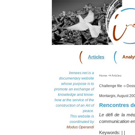
Articles
Analyt
Irenees.net is a
Home
Articles
documentary website
whose purpose is to
Challenge file
Dossi
promote an exchange of
knowledge and know-
Montargis, August 20
how at the service of the
Rencontres de
construction of an Art of
peace.
Le défi de la médi
This website is
communication entr
coordinated by
Modus Operandi
Keywords:
|
|