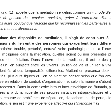
nung (1) rappelle que la médiation se définit comme un
« mode d’é
t de gestion des tensions sociales, grâce à l’entremise d’un ti
s autre pouvoir que l’autorité que lui reconnaissent les partenaires à
 ou reconnu librement ».
lace des dispositifs de médiation, il s’agit de contribuer à 
nsions du lien entre des personnes qui exacerbent leurs différ
pothèse troublé, perturbé, entravé voire pathologique, est à l’œuv
es impliquées dans la médiation, qu’elles soient ou non présentes 
res de médiation. Dans l’œuvre de la médiation, il existe des
t un lien subjectif entre les vivants, un lien de vie et un lien à vivre
dentités et des temporalités différentes. Mettant en présence deux 
ciés, plusieurs figures du lien peuvent se penser selon que l’on env
 en relation, de contrat, d’organisation, et selon la manière d’abord
processus. Dans la complexité intra et inter-psychique de l’humain, 
ées à la dynamique de ses propres instances intrapsychiques et 
e, parcourue de problèmes de séparation, d’attachement, de perte, d’
tion, le lien est
« une expérience affective qui s’intériorise »
(2).