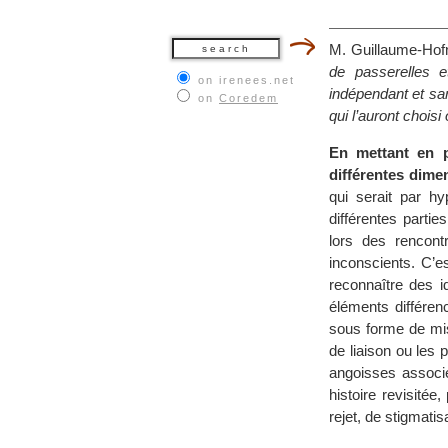
M. Guillaume-Hof
de passerelles e
on irenees.net
indépendant et san
on
Coredem
qui l’auront choisi
En mettant en p
différentes dime
qui serait par hy
différentes parti
lors des rencont
inconscients. C’es
reconnaître des i
éléments différen
sous forme de mise
de liaison ou les 
angoisses associ
histoire revisité
rejet, de stigmatisa