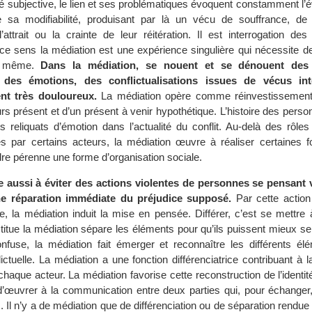
é subjective, le lien et ses problématiques évoquent constamment l’é
 sa modifiabilité, produisant par là un vécu de souffrance, d
’attrait ou la crainte de leur réitération. Il est interrogation des
ce sens la médiation est une expérience singulière qui nécessite de
e même.
Dans la médiation, se nouent et se dénouent des 
, des émotions, des conflictualisations issues de vécus inte
nt très douloureux.
La médiation opère comme réinvestissement
urs présent et d’un présent à venir hypothétique. L’histoire des perso
 reliquats d’émotion dans l’actualité du conflit. Au-delà des rôles
 par certains acteurs, la médiation œuvre à réaliser certaines fo
re pérenne une forme d’organisation sociale.
e aussi à éviter des actions violentes de personnes se pensant 
ne réparation immédiate du préjudice supposé.
Par cette actio
e, la médiation induit la mise en pensée. Différer, c’est se mettre
titue la médiation sépare les éléments pour qu’ils puissent mieux se d
onfuse, la médiation fait émerger et reconnaître les différents él
flictuelle. La médiation a une fonction différenciatrice contribuant à l
chaque acteur. La médiation favorise cette reconstruction de l’identi
d’œuvrer à la communication entre deux parties qui, pour échanger
s. Il n’y a de médiation que de différenciation ou de séparation rendue