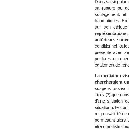
Dans sa singularit
sa rupture ou de
soulagement, et l
traumatiques. En 
sur son éthiqu
représentations
antérieurs souve
conditionnel toujo
présente avec ses
postures occupées
également de rend
La médiation vis
chercheraient u
suspens provisoir
Tiers (3) que cons
d’une situation c
situation dite con
responsabilité de 
permettant alors 
être que distincte