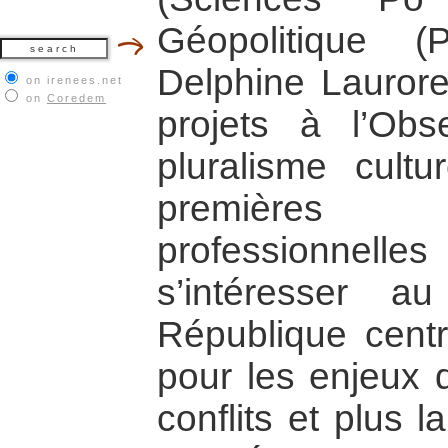
Géopolitique 
Delphine Laurore
on irenees.net
on
Coredem
projets à l’Obs
pluralisme cultu
premières
professionnell
s’intéresser 
République centra
pour les enjeux 
conflits et plus 