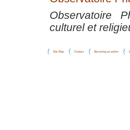
Observatoire P
culturel et religi
Site Map
Contact
Becoming an author