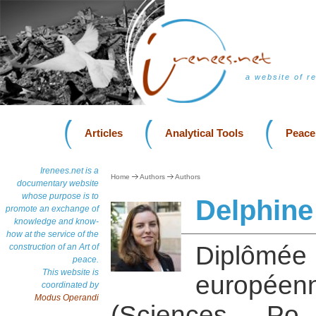
a website of r
Articles
Analytical Tools
Peace
Irenees.net is a
Home
Authors
Authors
documentary website
whose purpose is to
Delphin
promote an exchange of
knowledge and know-
how at the service of the
Diplôm
construction of an Art of
peace.
This website is
européenn
coordinated by
Modus Operandi
(Sciences P