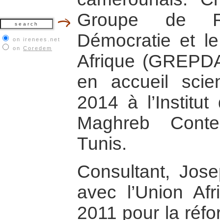
Groupe de R
Démocratie et l
on irenees.net
on
Coredem
Afrique (GREPDA)
en accueil scie
2014 à l’Institu
Maghreb Conte
Tunis.
Consultant, Josep
avec l’Union Afr
2011 pour la réfo