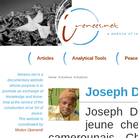
a website of r
Articles
Analytical Tools
Peace
Irenees.net is a
Home
Authors
Authors
documentary website
whose purpose is to
Joseph D
promote an exchange of
knowledge and know-
how at the service of the
Joseph D
construction of an Art of
peace.
This website is
jeune che
coordinated by
Modus Operandi
camerounais. C