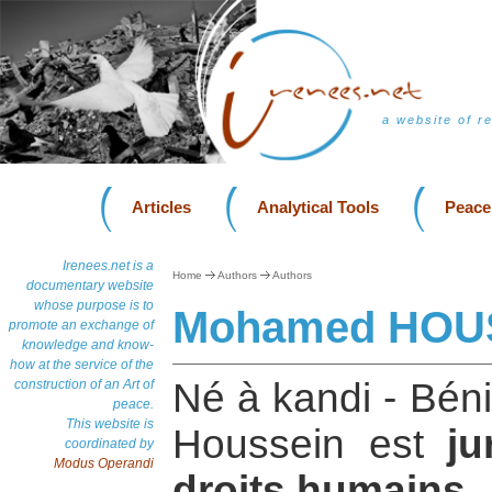
a website of r
Articles
Analytical Tools
Peace
Irenees.net is a
Home
Authors
Authors
documentary website
whose purpose is to
Mohamed HOU
promote an exchange of
knowledge and know-
how at the service of the
Né à kandi - Bé
construction of an Art of
peace.
This website is
Houssein est
ju
coordinated by
Modus Operandi
droits humains
.