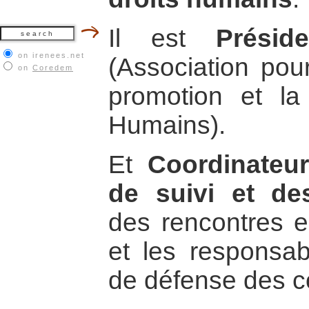
Il est
Présid
on irenees.net
(Association pour
on
Coredem
promotion et la
Humains).
Et
Coordinateu
de suivi et d
des rencontres en
et les responsab
de défense des 