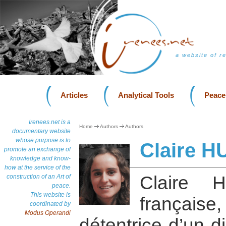
a website of r
Articles
Analytical Tools
Peace
Irenees.net is a
Home
Authors
Authors
documentary website
whose purpose is to
Claire 
promote an exchange of
knowledge and know-
how at the service of the
Claire H
construction of an Art of
peace.
This website is
français
coordinated by
Modus Operandi
détentrice d’un 