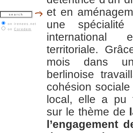
et en aménagemen
une spécialit
on irenees.net
on
Coredem
international
territoriale. Gr
mois dans un
berlinoise travai
cohésion sociale
local, elle a pu
sur le thème de
l’engagement d