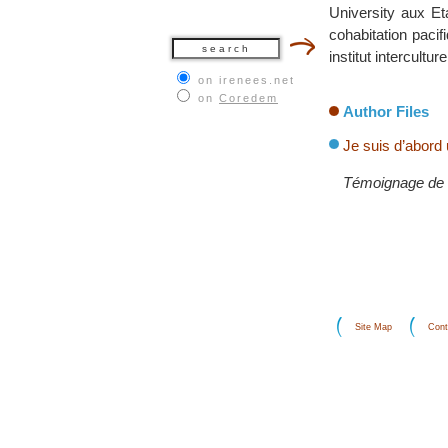
University aux Et
cohabitation pacif
institut intercultu
on irenees.net
on
Coredem
Author Files
Je suis d’abord
Témoignage de J
Site Map
Cont