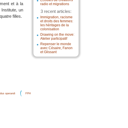
Écoutes de créations
ment et à la
radio et migrations
Institute, un
3 recent articles:
uatre filles.
Immigration, racisme
et droits des femmes:
les héritages de la
colonisation
Drawing on the move:
Atelier participatif
Repenser le monde
avec Césaire, Fanon
et Glissant
dus operandi
FPH