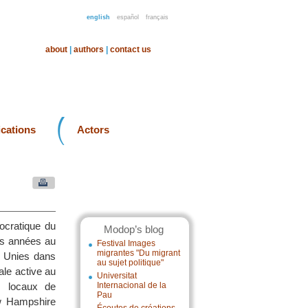
english
español
français
about
|
authors
|
contact us
ications
Actors
ocratique du
Modop’s blog
rs années au
Festival Images
migrantes "Du migrant
s Unies dans
au sujet politique"
nale active au
Universitat
s locaux de
Internacional de la
Pau
ew Hampshire