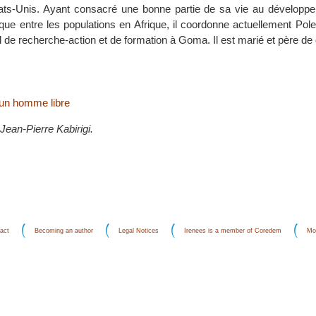
ats-Unis. Ayant consacré une bonne partie de sa vie au développe
ique entre les populations en Afrique, il coordonne actuellement Pole 
rel de recherche-action et de formation à Goma. Il est marié et père de q
 un homme libre
ean-Pierre Kabirigi.
act
Becoming an author
Legal Notices
Irenees is a member of Coredem
Mo