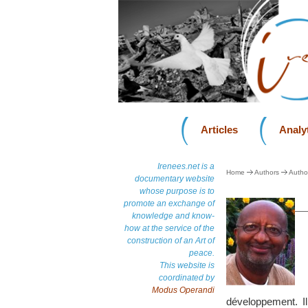
Articles
Analyt
Irenees.net is a
Home
Authors
Autho
documentary website
whose purpose is to
promote an exchange of
knowledge and know-
how at the service of the
construction of an Art of
peace.
This website is
coordinated by
Modus Operandi
développement. I