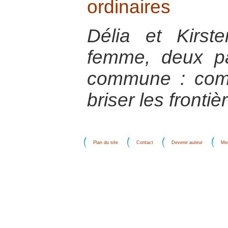
ordinaires
Délia et Kirst
femme, deux pa
commune : comp
briser les fronti
Plan du site
Contact
Devenir auteur
Men