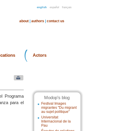
english
español
français
about
|
authors
|
contact us
ications
Actors
 el Programa
Modop’s blog
anza para el
Festival Images
migrantes "Du migrant
au sujet politique"
Universitat
Internacional de la
Pau