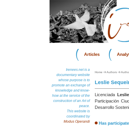
Articles
Analyt
Irenees.net is a
Home
Authors
Autho
documentary website
whose purpose is to
Leslie Sequei
promote an exchange of
knowledge and know-
Licenciada
Lesli
how at the service of the
Participación Ci
construction of an Art of
peace.
Desarrollo Sosteni
This website is
coordinated by
Modus Operandi
Has participate