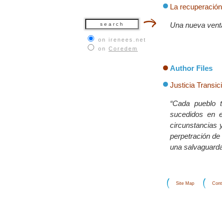
La recuperación
Una nueva ventan
on irenees.net
on
Coredem
Author Files
Justicia Transic
“Cada pueblo t
sucedidos en e
circunstancias 
perpetración de 
una salvaguarda
Site Map
Cont