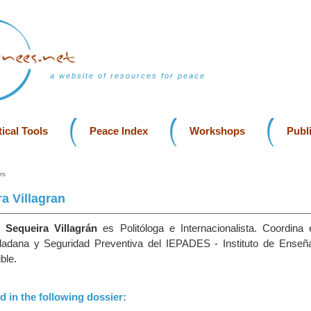
a website of resources for peace
ical Tools
Peace Index
Workshops
Publ
rs
ra Villagran
e Sequeira Villagrán
es Politóloga e Internacionalista. Coordina
udadana y Seguridad Preventiva del IEPADES - Instituto de Enseñ
ble.
d in the following dossier: