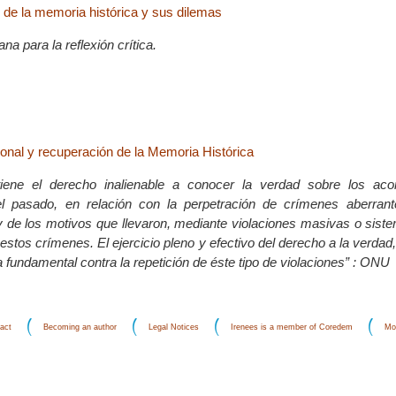
 de la memoria histórica y sus dilemas
a para la reflexión crítica.
ional y recuperación de la Memoria Histórica
iene el derecho inalienable a conocer la verdad sobre los aco
l pasado, en relación con la perpetración de crímenes aberran
y de los motivos que llevaron, mediante violaciones masivas o siste
estos crímenes. El ejercicio pleno y efectivo del derecho a la verdad
 fundamental contra la repetición de éste tipo de violaciones” : ONU
act
Becoming an author
Legal Notices
Irenees is a member of Coredem
Mo