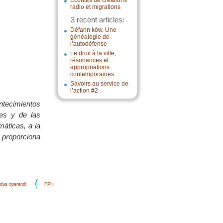
Écoutes de créations
radio et migrations
3 recent articles:
Défann kòw. Une
généalogie de
l’autodéfense
Le droit à la ville,
résonances et
appropriations
contemporaines
Savoirs au service de
l’action #2
ntecimientos
tes y de las
máticas, a la
, proporciona
dus operandi
FPH