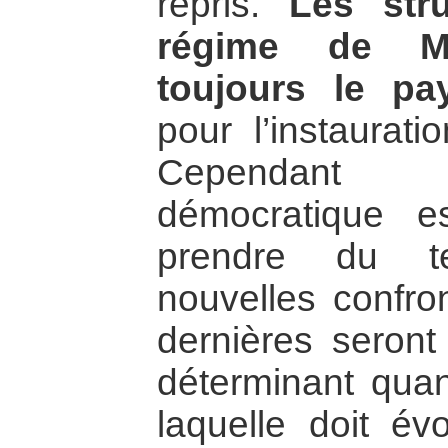
repris.
Les stru
régime de Mo
toujours le pa
pour l’instaurat
Cependant c
démocratique e
prendre du t
nouvelles confron
dernières seront
déterminant quan
laquelle doit év