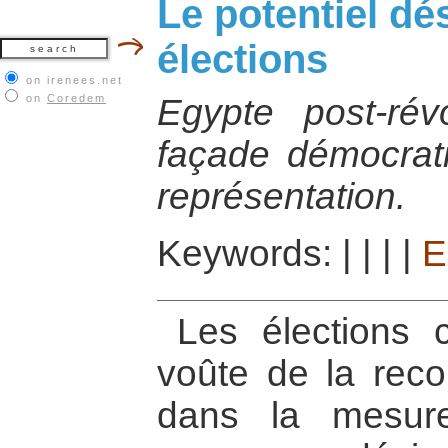
Le potentiel dé
élections
on irenees.net
on
Coredem
Egypte post-révo
façade démocrati
représentation.
Keywords:
|
|
|
|
E
Les élections c
voûte de la recon
dans la mesur