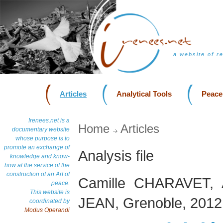
a website of r
Articles
Analytical Tools
Peace
Irenees.net is a
Home
Articles
documentary website
whose purpose is to
promote an exchange of
Analysis file
knowledge and know-
how at the service of the
construction of an Art of
Camille CHARAVET,
peace.
This website is
JEAN, Grenoble, 2012
coordinated by
Modus Operandi