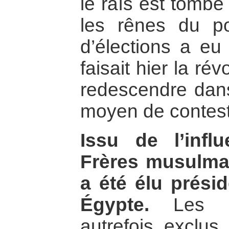
le raïs est tombé
les rênes du po
d’élections a eu 
faisait hier la ré
redescendre dan
moyen de contest
Issu de l’infl
Frères musulm
a été élu prési
Égypte.
Les Fr
autrefois exclus