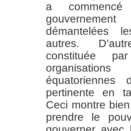
a commencé 
gouvernemen
démantelées l
autres. D’autr
constituée pa
organisati
équatoriennes 
pertinente en 
Ceci montre bien 
prendre le pouv
gouverner avec le