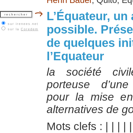
L’Équateur, un
sur irenees.net
possible. Prése
sur la
Coredem
de quelques ini
l’Equateur
la société civi
porteuse d’une 
pour la mise en
alternatives de 
Mots clefs :
|
|
|
|