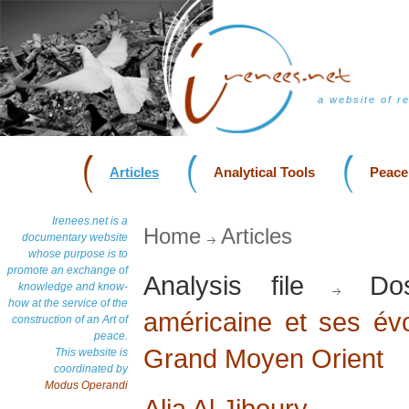
a website of r
Articles
Analytical Tools
Peace
Irenees.net is a
Home
Articles
documentary website
whose purpose is to
promote an exchange of
Analysis file
Dos
knowledge and know-
how at the service of the
américaine et ses évo
construction of an Art of
peace.
Grand Moyen Orient
This website is
coordinated by
Modus Operandi
Alia Al Jiboury