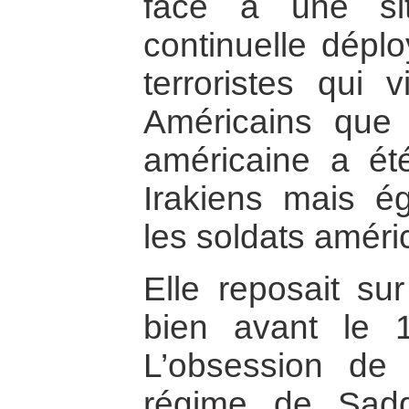
face à une sit
continuelle dépl
terroristes qui 
Américains que l
américaine a ét
Irakiens mais é
les soldats améri
Elle reposait su
bien avant le 
L’obsession de 
régime de Sad