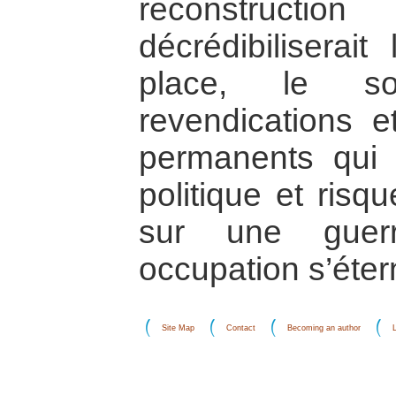
reconstructi
décrédibiliserai
place, le s
revendications 
permanents qui p
politique et risq
sur une guerr
occupation s’étern
Site Map
Contact
Becoming an author