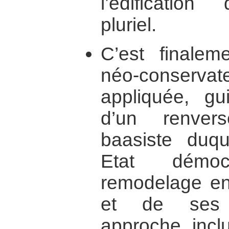
l’édificatio
pluriel.
C’est finalem
néo-conser
appliquée, gu
d’un renver
baasiste duq
Etat démoc
remodelage en 
et de ses i
approche inclu