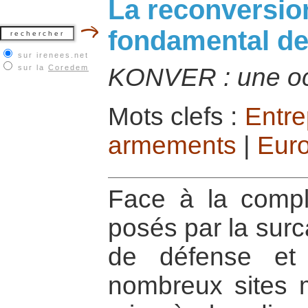
La reconversion
fondamental de
sur irenees.net
sur la
Coredem
KONVER : une o
Mots clefs :
Entre
armements
|
Eur
Face à la compl
posés par la surc
de défense et 
nombreux sites m