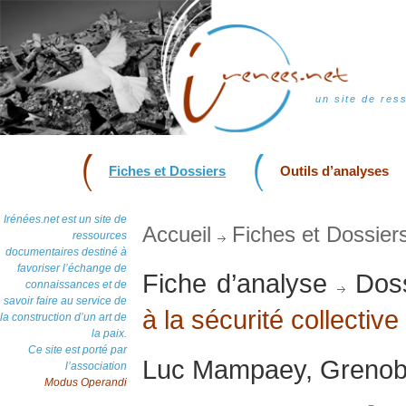
un site de res
Fiches et Dossiers
Outils d’analyses
Irénées.net est un site de
Accueil
Fiches et Dossier
ressources
documentaires destiné à
favoriser l’échange de
Fiche d’analyse
Doss
connaissances et de
savoir faire au service de
à la sécurité collective
la construction d’un art de
la paix.
Ce site est porté par
Luc Mampaey, Grenobl
l’association
Modus Operandi