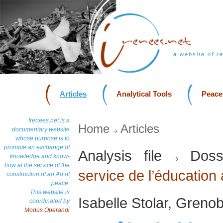
a website of r
Articles
Analytical Tools
Peace
Irenees.net is a
Home
Articles
documentary website
whose purpose is to
promote an exchange of
Analysis file
Doss
knowledge and know-
how at the service of the
service de l’éducation 
construction of an Art of
peace.
This website is
Isabelle Stolar, Greno
coordinated by
Modus Operandi