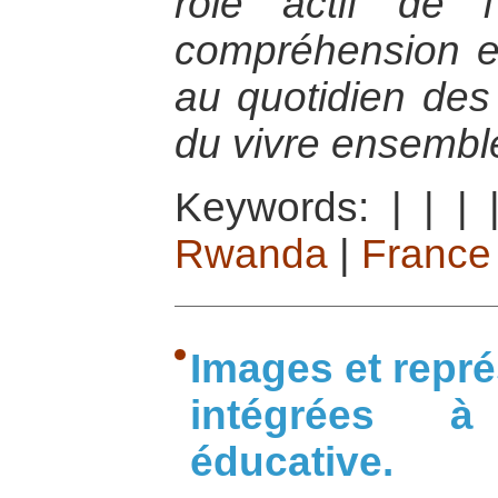
rôle actif de l
compréhension et
au quotidien des 
du vivre ensembl
Keywords:
|
|
|
Rwanda
|
France
Images et repr
intégrées 
éducative.