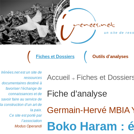
un site de res
Fiches et Dossiers
Outils d’analyses
Irénées.net est un site de
Accueil
Fiches et Dossier
ressources
documentaires destiné à
favoriser l’échange de
Fiche d’analyse
connaissances et de
savoir faire au service de
la construction d’un art de
Germain-Hervé MBIA
la paix.
Ce site est porté par
l’association
Boko Haram : 
Modus Operandi