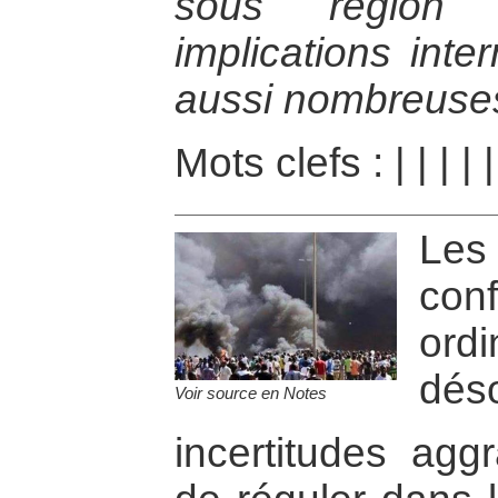
sous région 
implications inte
aussi nombreuses
Mots clefs :
|
|
|
|
Les
conf
or
déso
Voir source en Notes
incertitudes aggr