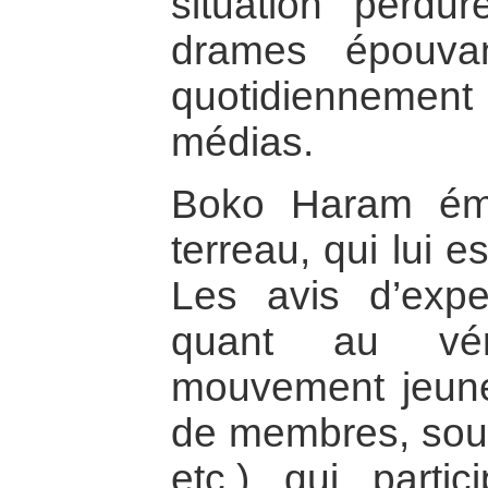
situation perdur
drames épouvan
quotidiennemen
médias.
Boko Haram ém
terreau, qui lui es
Les avis d’expe
quant au véri
mouvement jeune 
de membres, sou
etc.) qui parti