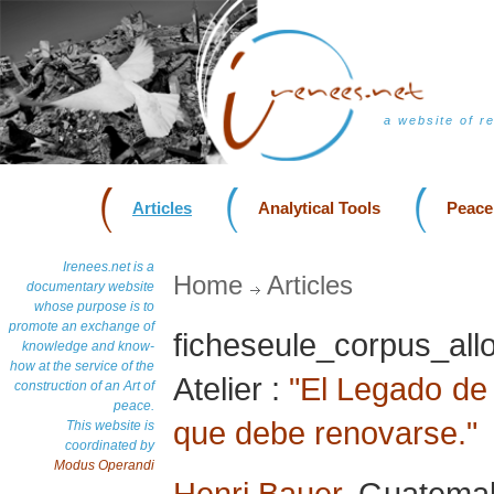
a website of r
Articles
Analytical Tools
Peace
Irenees.net is a
Home
Articles
documentary website
whose purpose is to
promote an exchange of
ficheseule_corpus_a
knowledge and know-
how at the service of the
Atelier :
"El Legado de
construction of an Art of
peace.
que debe renovarse."
This website is
coordinated by
Modus Operandi
Henri Bauer
, Guatema