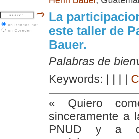
La participacio
on irenees.net
este taller de P
on
Coredem
Bauer.
Palabras de bien
Keywords:
|
|
|
|
C
« Quiero come
sinceramente a l
PNUD y a c