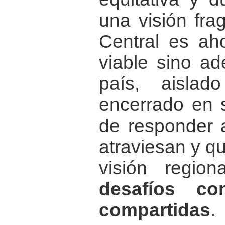
una visión fr
Central es ah
viable sino ad
país, aisla
encerrado en 
de responder a
atraviesan y q
visión regio
desafíos co
compartidas
.