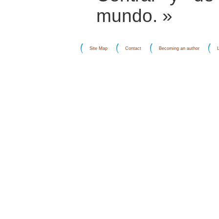
mundo. »
Site Map
Contact
Becoming an author