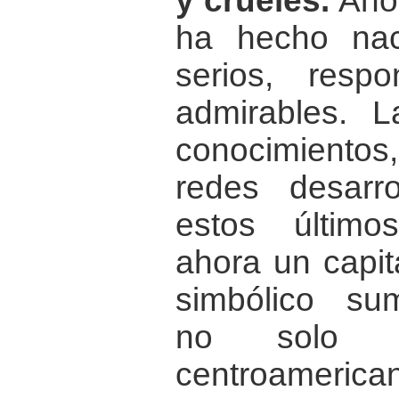
y crueles.
Ahor
ha hecho nac
serios, respo
admirables. L
conocimiento
redes desarr
estos último
ahora un capita
simbólico su
no solo p
centroamerica