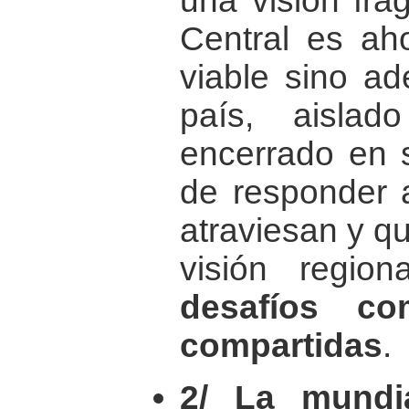
una visión fr
Central es ah
viable sino ad
país, aisla
encerrado en 
de responder a
atraviesan y q
visión regio
desafíos co
compartidas
.
2/ La mundi