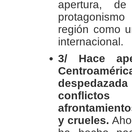
apertura, d
protagonismo
región como u
internacional.
3/ Hace ap
Centroam
despedazada
conflicto
afrontamient
y crueles.
Ahor