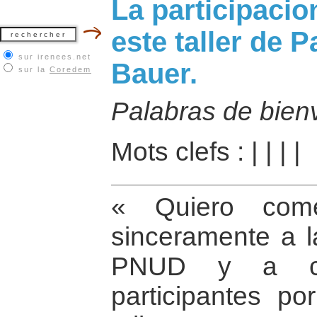
La participacio
este taller de P
sur irenees.net
Bauer.
sur la
Coredem
Palabras de bien
Mots clefs :
|
|
|
|
« Quiero come
sinceramente a l
PNUD y a c
participantes p