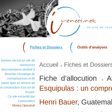
un site de res
Fiches et Dossiers
Outils d’analyses
Irénées.net est un site de
Accueil
Fiches et Dossier
ressources
documentaires destiné à
favoriser l’échange de
Fiche d’allocution
At
connaissances et de
savoir faire au service de
Esquipulas : un compr
la construction d’un art de
la paix.
Ce site est porté par
Henri Bauer
, Guatema
l’association
Modus Operandi