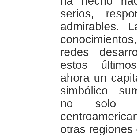
ha hecho nac
serios, respo
admirables. L
conocimiento
redes desarr
estos último
ahora un capita
simbólico su
no solo p
centroamerica
otras regiones