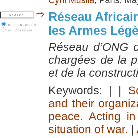
Réseau Africai
on irenees.net
les Armes Lég
on
Coredem
Réseau d’ONG d’
chargées de la pr
et de la construct
Keywords:
|
|
S
and their organiz
peace. Acting in
situation of war.
|