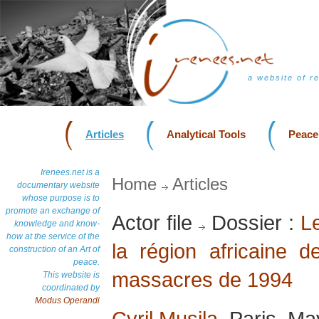
a website of r
Articles
Analytical Tools
Peace
Irenees.net is a
Home
Articles
documentary website
whose purpose is to
promote an exchange of
Actor file
Dossier :
Le
knowledge and know-
how at the service of the
la région africaine 
construction of an Art of
peace.
massacres de 1994
This website is
coordinated by
Modus Operandi
Cyril Musila
, Paris, M