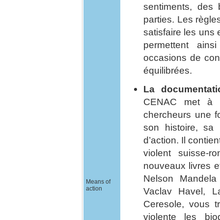
sentiments, des 
parties. Les règl
satisfaire les un
permettent ains
occasions de cons
équilibrées.
La documentati
CENAC met à di
chercheurs une fo
son histoire, sa
d’action. Il cont
violent suisse-r
nouveaux livres 
Nelson Mandela 
Means of
action
Vaclav Havel, L
Ceresole, vous t
violente les bi