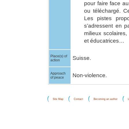
pour faire face au
ou téléchargé. Ce
Les pistes propo
s’adressent en pa
milieux scolaires
et éducatrices…
Place(s) of
Suisse.
action
Approach
Non-violence.
of peace
Site Map
Contact
Becoming an author