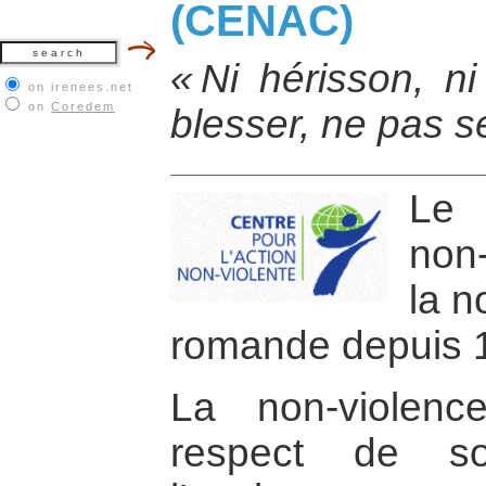
(CENAC)
« Ni hérisson, ni
on irenees.net
on
Coredem
blesser, ne pas se
Le 
non
la n
romande depuis 
La non-violenc
respect de so