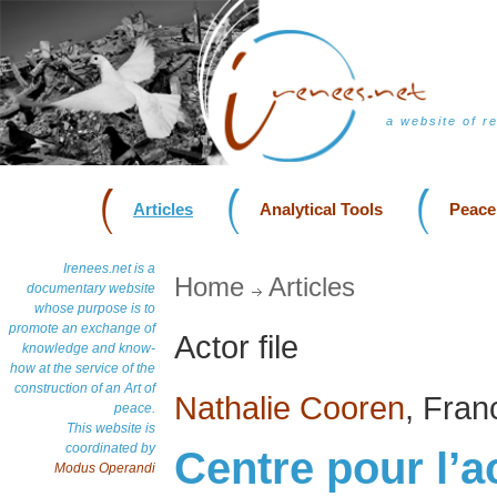
a website of r
Articles
Analytical Tools
Peace
Irenees.net is a
Home
Articles
documentary website
whose purpose is to
promote an exchange of
Actor file
knowledge and know-
how at the service of the
construction of an Art of
Nathalie Cooren
, Fran
peace.
This website is
coordinated by
Centre pour l’a
Modus Operandi