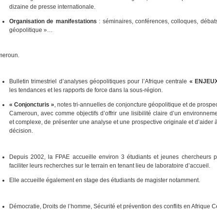
dizaine de presse internationale.
Organisation de manifestations
: séminaires, conférences, colloques, débat
géopolitique »…
eroun.
Bulletin trimestriel d’analyses géopolitiques pour l’Afrique centrale
« ENJEUX
les tendances et les rapports de force dans la sous-région.
« Conjoncturis »
, notes tri-annuelles de conjoncture géopolitique et de prospec
Cameroun, avec comme objectifs d’offrir une lisibilité claire d’un environne
et complexe, de présenter une analyse et une prospective originale et d’aider à
décision.
Depuis 2002, la FPAE accueille environ 3 étudiants et jeunes chercheurs p
faciliter leurs recherches sur le terrain en tenant lieu de laboratoire d’accueil.
Elle accueille également en stage des étudiants de magister notamment.
Démocratie, Droits de l’homme, Sécurité et prévention des conflits en Afrique C