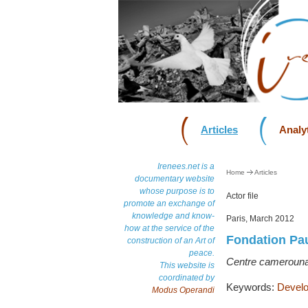
Articles
Analyt
Irenees.net is a
Home
Articles
documentary website
whose purpose is to
Actor file
promote an exchange of
knowledge and know-
Paris, March 2012
how at the service of the
Fondation Pau
construction of an Art of
peace.
Centre camerounai
This website is
coordinated by
Keywords:
Develo
Modus Operandi