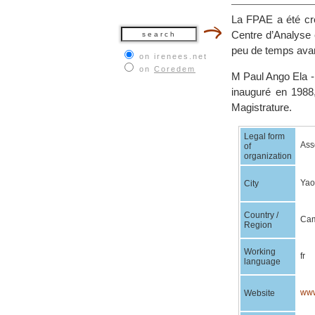
La FPAE a été c
Centre d’Analyse 
peu de temps avant
on irenees.net
on
Coredem
M Paul Ango Ela - 
inauguré en 1988
Magistrature.
Legal form
Asso
of
organization
Yao
City
Country /
Ca
Region
Working
fr
language
www
Website