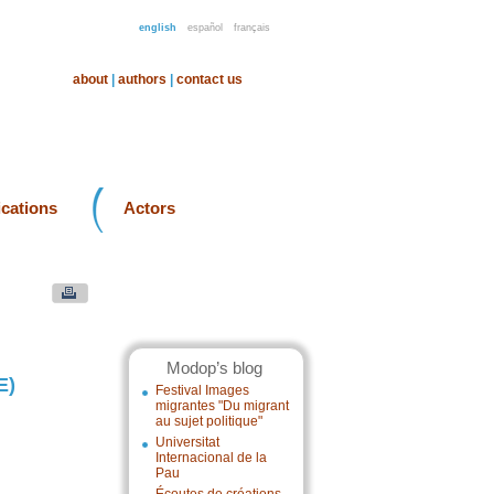
english
español
français
about
|
authors
|
contact us
ications
Actors
Modop’s blog
E)
Festival Images
migrantes "Du migrant
au sujet politique"
Universitat
Internacional de la
Pau