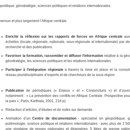
olitique, géostratégie, sciences politiques et relations internationales.
eroun et plus largement l’Afrique centrale.
Enrichir la réflexion sur les rapports de forces en Afrique centrale
aux 
échelles (locale, régionale, nationale, sous-régionale et internationale) par de
recherche et des publications.
Favoriser la formation, rassembler et diffuser l’information
relative à la géo
géostratégie, les sciences politiques et les relations internationales.
Participer à l’intégration régionale
à travers la mise en place et la consoli
réseau pluridisciplinaire d’experts et de chercheurs de la sous-région.
Publication
de périodiques (« Enjeux » et « Conjoncturis ») et d’ouvra
notamment : « La prévention des conflits en Afrique Centrale. Prospective pou
la paix », Paris, Karthala, 2001, 218 p).
Rédaction d’articles, d’études et de notes sur demande.
Animation d’un
Centre de documentation
- spécialisé en géopolitique, gé
polémologie, science politique et relations internationales - avec plus de 2 5
une vingtaine de revues nationales et étrangères, 5 titres de presse natio