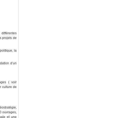
différentes
s projets de
politique, la
dation d’un
ges ( voir
r culture de
ostratégie,
00 ouvrages,
nale et une