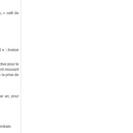
s, « café de
 »
: évalue
tive pour le
ment mouvant
 la prise de
ar an, pour
entrale.