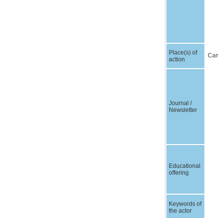
Place(s) of
Cam
action
Journal /
Newsletter
Educational
offering
Keywords of
the actor