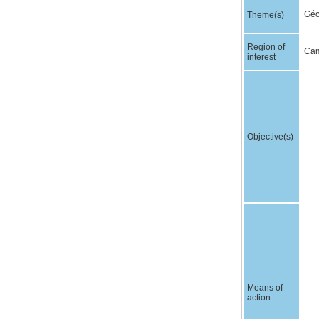
Géop
Theme(s)
Region of
Cam
interest
Objective(s)
Means of
action