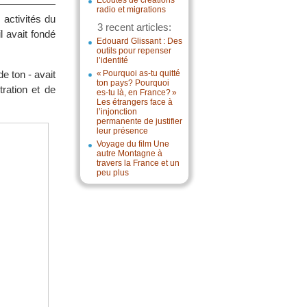
Écoutes de créations
radio et migrations
 activités du
3 recent articles:
 avait fondé
Edouard Glissant : Des
outils pour repenser
l’identité
e ton - avait
« Pourquoi as-tu quitté
ton pays? Pourquoi
ration et de
es-tu là, en France? »
Les étrangers face à
l’injonction
permanente de justifier
leur présence
Voyage du film Une
autre Montagne à
travers la France et un
peu plus