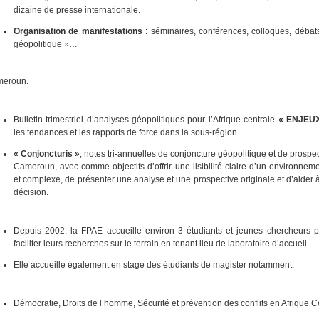
dizaine de presse internationale.
Organisation de manifestations
: séminaires, conférences, colloques, débat
géopolitique »…
eroun.
Bulletin trimestriel d’analyses géopolitiques pour l’Afrique centrale
« ENJEUX
les tendances et les rapports de force dans la sous-région.
« Conjoncturis »
, notes tri-annuelles de conjoncture géopolitique et de prospec
Cameroun, avec comme objectifs d’offrir une lisibilité claire d’un environne
et complexe, de présenter une analyse et une prospective originale et d’aider à
décision.
Depuis 2002, la FPAE accueille environ 3 étudiants et jeunes chercheurs p
faciliter leurs recherches sur le terrain en tenant lieu de laboratoire d’accueil.
Elle accueille également en stage des étudiants de magister notamment.
Démocratie, Droits de l’homme, Sécurité et prévention des conflits en Afrique C