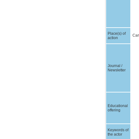
Place(s) of
Cam
action
Journal /
Newsletter
Educational
offering
Keywords of
the actor