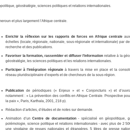
olitique, géostratégie, sciences politiques et relations internationales.
eroun et plus largement l’Afrique centrale.
Enrichir la réflexion sur les rapports de forces en Afrique centrale
aux 
échelles (locale, régionale, nationale, sous-régionale et internationale) par de
recherche et des publications.
Favoriser la formation, rassembler et diffuser l’information
relative à la géo
géostratégie, les sciences politiques et les relations internationales.
Participer à l’intégration régionale
à travers la mise en place et la consoli
réseau pluridisciplinaire d’experts et de chercheurs de la sous-région.
Publication
de périodiques (« Enjeux » et « Conjoncturis ») et d’ouvra
notamment : « La prévention des conflits en Afrique Centrale. Prospective pou
la paix », Paris, Karthala, 2001, 218 p).
Rédaction d’articles, d’études et de notes sur demande.
Animation d’un
Centre de documentation
- spécialisé en géopolitique, gé
polémologie, science politique et relations internationales - avec plus de 2 5
une vingtaine de revues nationales et étrangères, 5 titres de presse natio