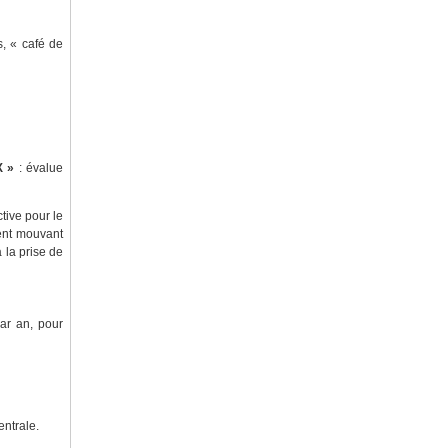
s, « café de
 »
: évalue
tive pour le
ment mouvant
 la prise de
ar an, pour
entrale.