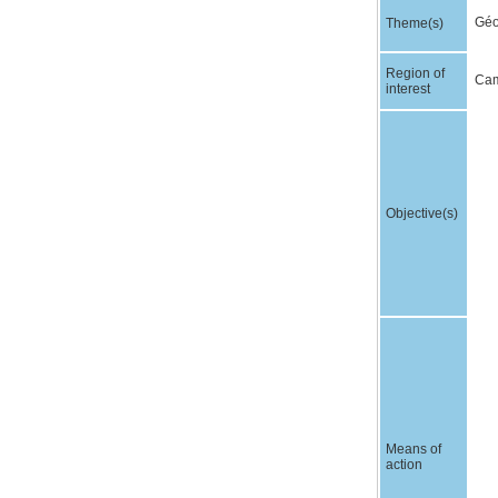
Géop
Theme(s)
Region of
Cam
interest
Objective(s)
Means of
action