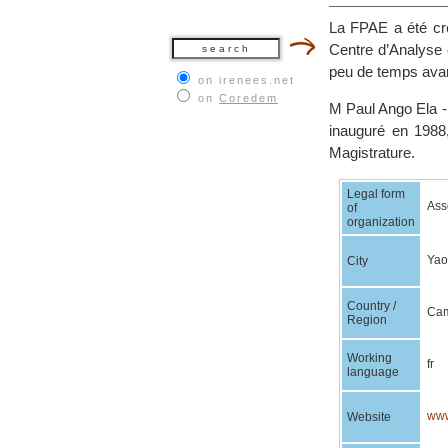
La FPAE a été c
Centre d’Analyse 
peu de temps avant
on irenees.net
on
Coredem
M Paul Ango Ela - 
inauguré en 1988
Magistrature.
Legal form
Asso
of
organization
Yao
City
Country /
Ca
Region
Working
fr
language
www
Website