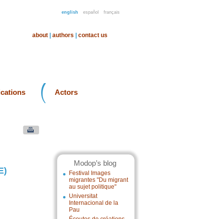
english
español
français
about
|
authors
|
contact us
ications
Actors
Modop’s blog
E)
Festival Images
migrantes "Du migrant
au sujet politique"
Universitat
Internacional de la
Pau