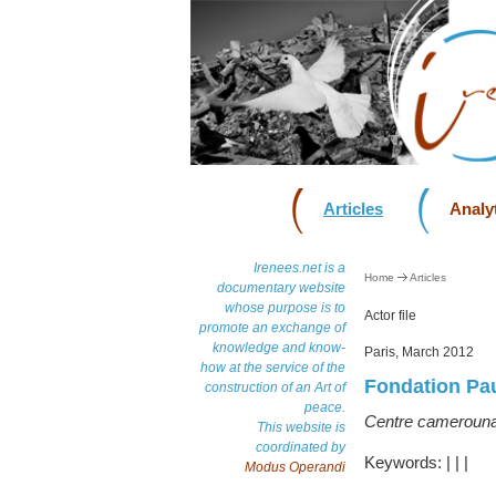
Articles
Analyt
Irenees.net is a
Home
Articles
documentary website
whose purpose is to
Actor file
promote an exchange of
knowledge and know-
Paris, March 2012
how at the service of the
Fondation Pau
construction of an Art of
peace.
Centre camerounai
This website is
coordinated by
Keywords:
|
|
|
Modus Operandi