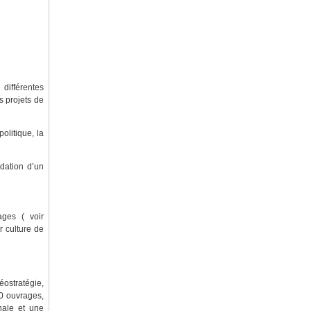
différentes
s projets de
politique, la
dation d’un
ges ( voir
r culture de
ostratégie,
00 ouvrages,
nale et une