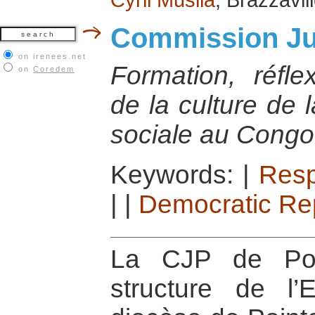
Commission Jus
on irenees.net
Formation, réfle
on
Coredem
de la culture de l
sociale au Congo
Keywords:
|
Resp
|
|
Democratic Rep
La CJP de Poi
structure de l’