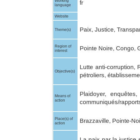
Working
fr
language
Website
Paix, Justice, Transp
Theme(s)
Region of
Pointe Noire, Congo, 
interest
Lutte anti-corruption, 
Objective(s)
pétroliers, établisseme
Plaidoyer, enquêtes, 
Means of
action
communiqués/rapports,
Place(s) of
Brazzaville, Pointe-No
action
La paix par la justice 