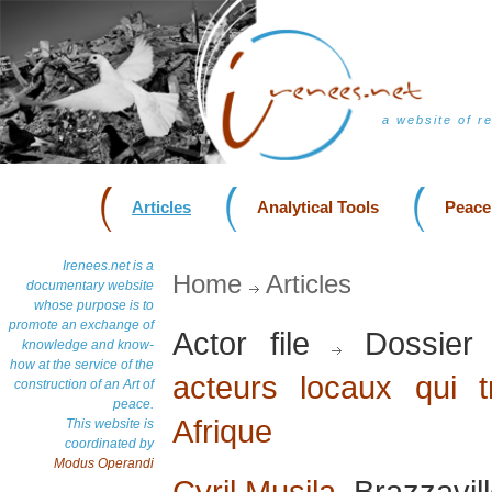
a website of r
Articles
Analytical Tools
Peace
Irenees.net is a
Home
Articles
documentary website
whose purpose is to
promote an exchange of
Actor file
Dossier
knowledge and know-
how at the service of the
acteurs locaux qui t
construction of an Art of
peace.
Afrique
This website is
coordinated by
Modus Operandi
Cyril Musila
, Brazzavil