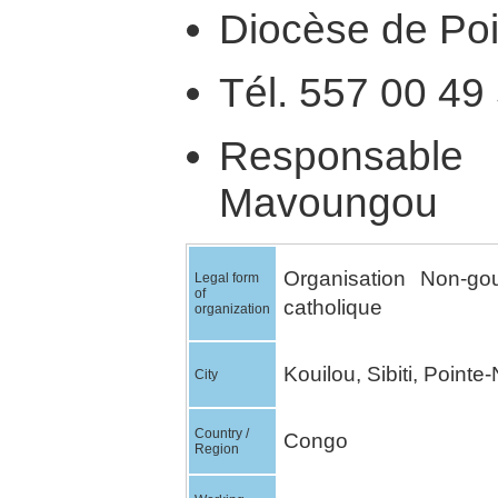
Diocèse de Poi
Tél. 557 00 49
Responsable
Mavoungou
Organisation Non-go
Legal form
of
catholique
organization
Kouilou, Sibiti, Pointe-
City
Country /
Congo
Region