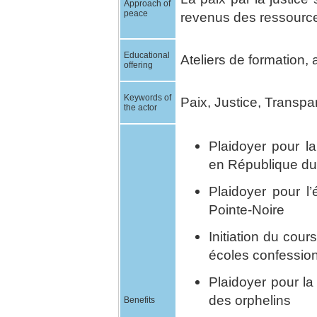
Approach of
peace
revenus des ressource
Educational
Ateliers de formation, 
offering
Keywords of
Paix, Justice, Transpa
the actor
Plaidoyer pour l
en République d
Plaidoyer pour l’
Pointe-Noire
Initiation du cour
écoles confession
Plaidoyer pour la 
des orphelins
Benefits