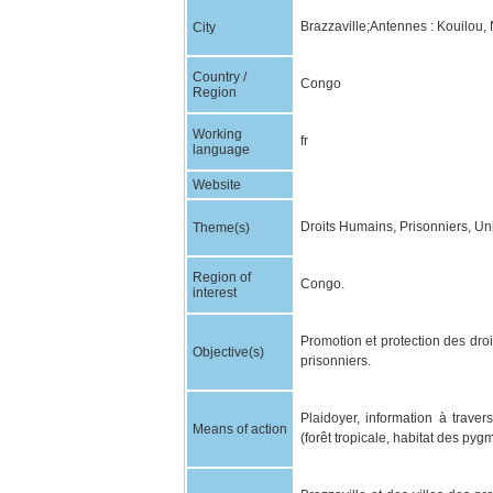
Brazzaville;Antennes : Kouilou
City
Country /
Congo
Region
Working
fr
language
Website
Droits Humains, Prisonniers, Uni
Theme(s)
Region of
Congo.
interest
Promotion et protection des dro
Objective(s)
prisonniers.
Plaidoyer, information à travers
Means of action
(forêt tropicale, habitat des pyg