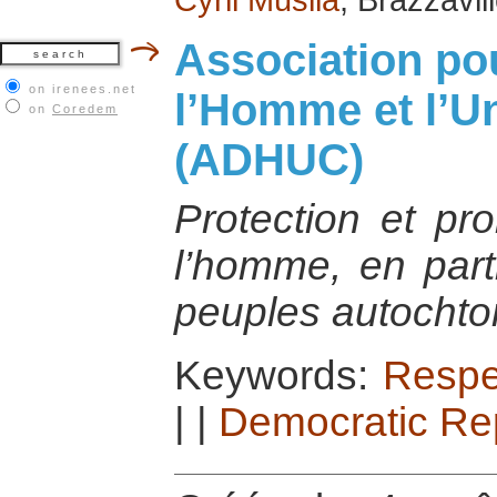
Association pou
on irenees.net
l’Homme et l’U
on
Coredem
(ADHUC)
Protection et pr
l’homme, en parti
peuples autochto
Keywords:
Respe
|
|
Democratic Rep