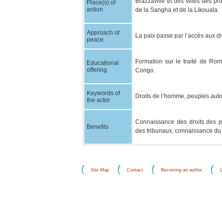
Brazzaville et des villes des p
Place(s) of
action
de la Sangha et de la Likouala.
Approach of
La paix passe par l’accès aux 
peace
Formation sur le traité de Rom
Educational
offering
Congo.
Keywords of
Droits de l’homme, peuples autoc
the actor
Connaissance des droits des p
Benefits
des tribunaux, connaissance du 
Site Map
Contact
Becoming an author