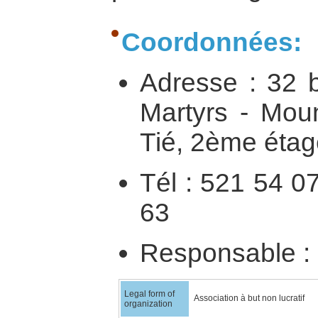
Coordonnées:
Adresse : 32 b
Martyrs - Moun
Tié, 2ème étage
Tél : 521 54 0
63
Responsable :
Legal form of
Association à but non lucratif
organization