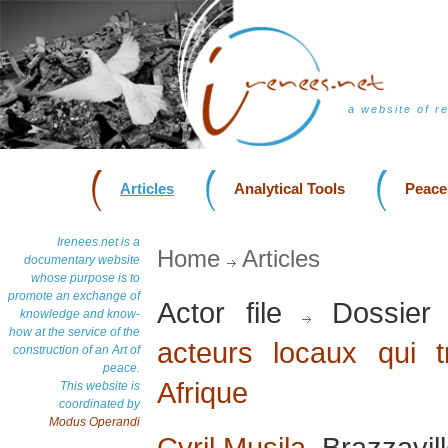
a website of r
Articles
Analytical Tools
Peace
Irenees.net is a
Home
Articles
documentary website
whose purpose is to
promote an exchange of
Actor file
Dossier
knowledge and know-
how at the service of the
acteurs locaux qui t
construction of an Art of
peace.
Afrique
This website is
coordinated by
Modus Operandi
Cyril Musila
, Brazzavil