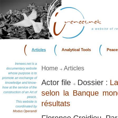
a website of r
Articles
Analytical Tools
Peace
Irenees.net is a
Home
Articles
documentary website
whose purpose is to
promote an exchange of
Actor file
Dossier :
La
knowledge and know-
how at the service of the
selon la Banque mondi
construction of an Art of
peace.
résultats
This website is
coordinated by
Modus Operandi
Florence Croidieu, Par