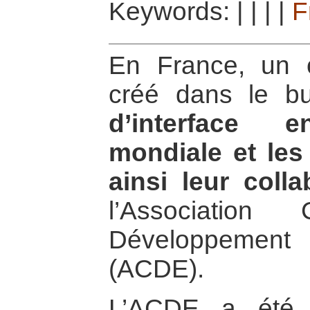
Keywords:
|
|
|
|
F
En France, un c
créé dans le 
d’interface 
mondiale et les 
ainsi leur colla
l’Association
Développement 
(ACDE).
L’ACDE a été 