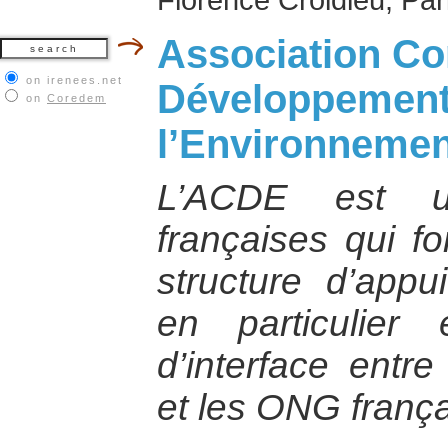
Association Con
on irenees.net
Développement
on
Coredem
l’Environneme
L’ACDE est un
françaises qui 
structure d’app
en particulier
d’interface entr
et les ONG frança