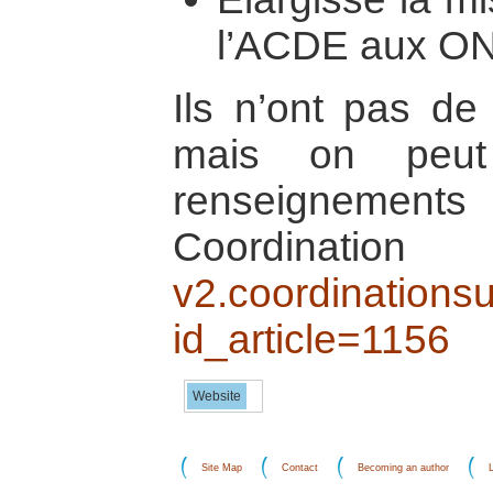
l’ACDE aux O
Ils n’ont pas de
mais on peut
renseignement
Coordina
v2.coordinationsu
id_article=1156
Website
Site Map
Contact
Becoming an author