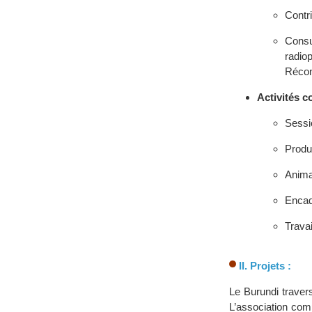
Contr
Consu
radio
Réconc
Activités c
Sessio
Produ
Animat
Encad
Trava
II. Projets :
Le Burundi travers
L’association co