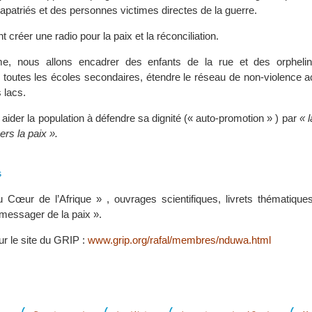
apatriés et des personnes victimes directes de la guerre.
 créer une radio pour la paix et la réconciliation.
me, nous allons encadrer des enfants de la rue et des orphelin
s toutes les écoles secondaires, étendre le réseau de non-violence a
 lacs.
n aider la population à défendre sa dignité (« auto-promotion » ) par
« l
ers la paix ».
s
Cœur de l’Afrique » , ouvrages scientifiques, livrets thématiques,
 messager de la paix ».
ur le site du GRIP :
www.grip.org/rafal/membres/nduwa.html