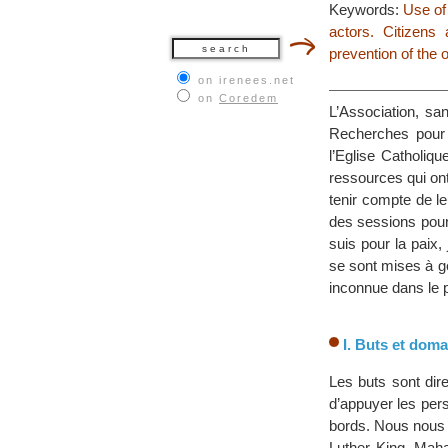
Keywords:
Use of 
actors. Citizens 
prevention of the 
on irenees.net
on
Coredem
L’Association, sa
Recherches pour l
l’Eglise Catholiq
ressources qui ont
tenir compte de l
des sessions pour
suis pour la paix,
se sont mises à gê
inconnue dans le p
I. Buts et doma
Les buts sont dir
d’appuyer les per
bords. Nous nous i
Luther King, Maha