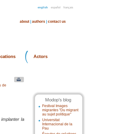
english
español
français
about
|
authors
|
contact us
ications
Actors
s de
Modop’s blog
Festival Images
migrantes "Du migrant
au sujet politique"
 implanter la
Universitat
Internacional de la
Pau