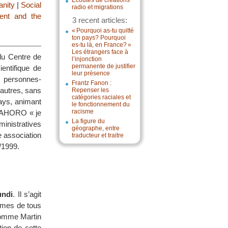
Écoutes de créations
anity
|
Social
radio et migrations
ent and the
3 recent articles:
« Pourquoi as-tu quitté
ton pays? Pourquoi
es-tu là, en France? »
Les étrangers face à
 du Centre de
l’injonction
permanente de justifier
entifique de
leur présence
s personnes-
Frantz Fanon :
’autres, sans
Repenser les
catégories raciales et
pays, animant
le fonctionnement du
racisme
AMAHORO « je
La figure du
ministratives
géographe, entre
e association
traducteur et traitre
/1999.
undi
. Il s’agit
smes de tous
 comme Martin
ion de cette