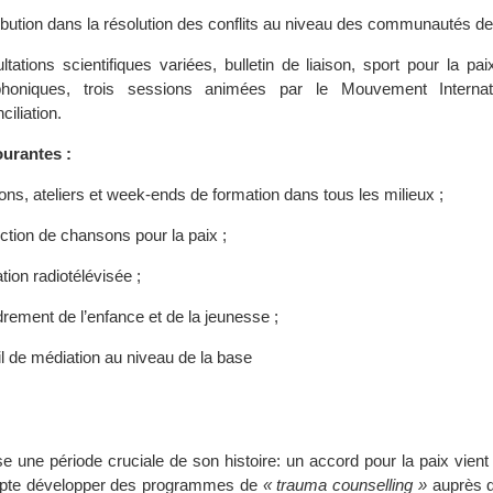
ibution dans la résolution des conflits au niveau des communautés de 
ltations scientifiques variées, bulletin de liaison, sport pour la pa
phoniques, trois sessions animées par le Mouvement Internat
iliation.
ourantes :
ns, ateliers et week-ends de formation dans tous les milieux ;
ction de chansons pour la paix ;
ion radiotélévisée ;
rement de l’enfance et de la jeunesse ;
il de médiation au niveau de la base
e une période cruciale de son histoire: un accord pour la paix vient 
mpte développer des programmes de
« trauma counselling »
auprès d