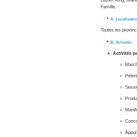
Famille.
A. Localisatio
Toutes les provin
B. Activités
Activités p
March
Pèleri
Sessio
Produ
Manife
Conco
Appui 