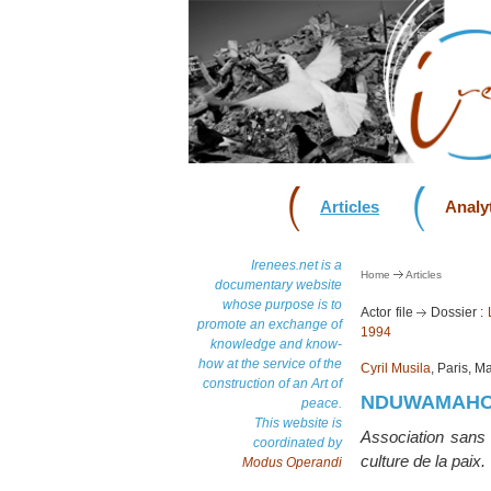
Articles
Analyt
Irenees.net is a
Home
Articles
documentary website
whose purpose is to
Actor file
Dossier :
promote an exchange of
1994
knowledge and know-
how at the service of the
Cyril Musila
, Paris, 
construction of an Art of
NDUWAMAHORO,
peace.
This website is
Association sans 
coordinated by
culture de la paix.
Modus Operandi