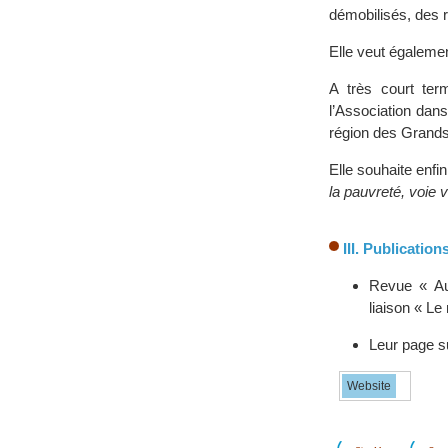
démobilisés, des r
Elle veut également
A très court ter
l’Association dan
région des Grands
Elle souhaite enfi
la pauvreté, voie v
III. Publication
Revue « Au 
liaison « Le
Leur page s
Website