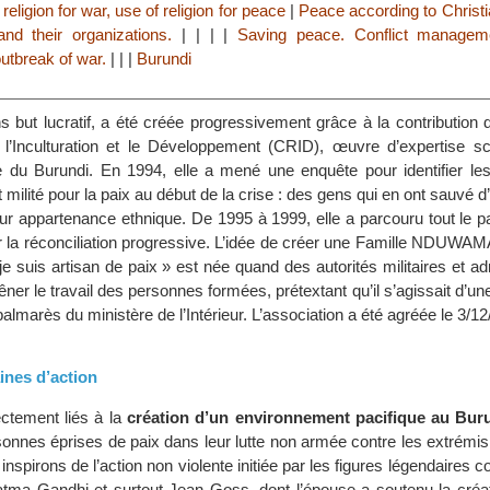
religion for war, use of religion for peace
|
Peace according to Christi
and their organizations.
|
|
|
|
Saving peace. Conflict managem
outbreak of war.
|
|
|
Burundi
ns but lucratif, a été créée progressivement grâce à la contribution
’Inculturation et le Développement (CRID), œuvre d’expertise sci
ue du Burundi. En 1994, elle a mené une enquête pour identifier le
 milité pour la paix au début de la crise : des gens qui en ont sauvé d
eur appartenance ethnique. De 1995 à 1999, elle a parcouru tout le 
 la réconciliation progressive. L’idée de créer une Famille NDUW
 je suis artisan de paix » est née quand des autorités militaires et ad
ner le travail des personnes formées, prétextant qu’il s’agissait d’un
almarès du ministère de l’Intérieur. L’association a été agréée le 3/12
ines d’action
ectement liés à la
création d’un environnement pacifique au Bur
sonnes éprises de paix dans leur lutte non armée contre les extrémi
nspirons de l’action non violente initiée par les figures légendaires
tma Gandhi et surtout Jean Goss, dont l’épouse a soutenu la créat