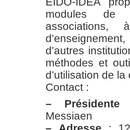
EIDO-IDEA pro
modules de 
associations,
d’enseignemen
d’autres instituti
méthodes et outi
d’utilisation de l
Contact :
–
Présidente
:
Messiaen
–
Adresse
: 12