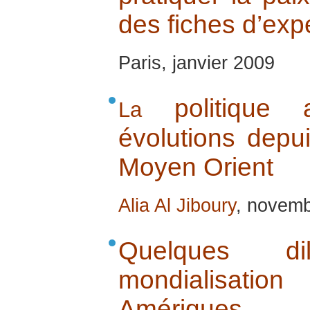
des fiches d’exp
Paris, janvier 2009
politique 
La
évolutions depu
Moyen Orient
Alia Al Jiboury
, novem
Quelques d
mondialisati
Amériques