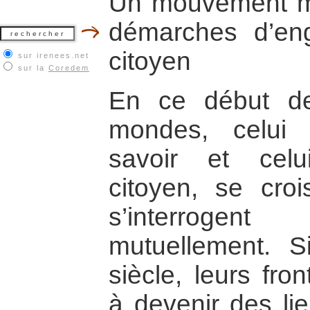
Un mouvement m
démarches d’eng
citoyen
sur irenees.net
sur la
Coredem
En ce début de
mondes, celui 
savoir et cel
citoyen, se croi
s’interrogent
mutuellement. 
siècle, leurs fr
à devenir des li