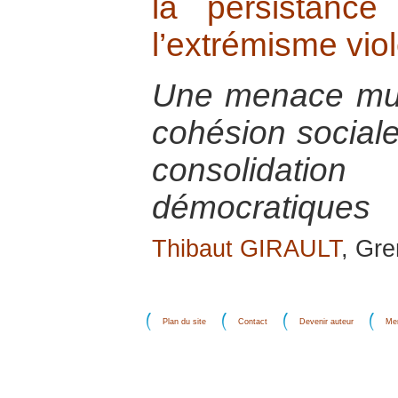
la persistanc
l’extrémisme vio
Une menace mult
cohésion social
consolidat
démocratiques
Thibaut GIRAULT
, Gre
Plan du site
Contact
Devenir auteur
Men