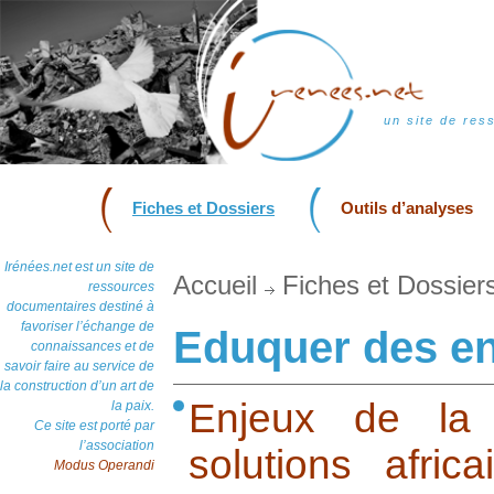
un site de res
Fiches et Dossiers
Outils d’analyses
Irénées.net est un site de
Accueil
Fiches et Dossier
ressources
documentaires destiné à
favoriser l’échange de
Eduquer des enf
connaissances et de
savoir faire au service de
la construction d’un art de
Enjeux de la 
la paix.
Ce site est porté par
l’association
solutions afri
Modus Operandi