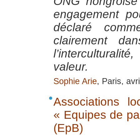
ONG hongroise d
engagement pou
déclaré comme
clairement da
l’intercultura
valeur.
Sophie Arie
, Paris, avr
Associations lo
« Equipes de pa
(EpB)