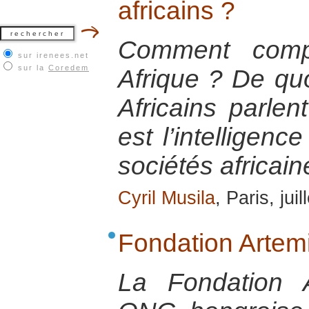
africains ?
Comment comp
sur irenees.net
sur la
Coredem
Afrique ? De quoi
Africains parlen
est l’intelligenc
sociétés africain
Cyril Musila
, Paris, jui
Fondation Artemi
La Fondation 