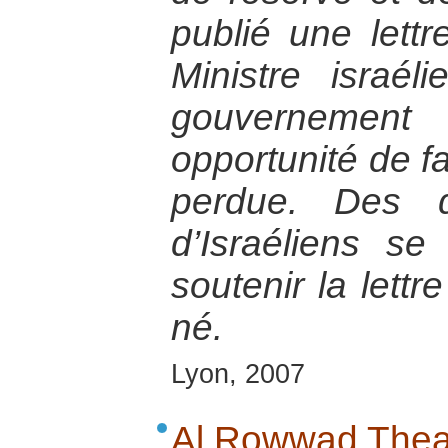
publié une lett
Ministre israél
gouvernemen
opportunité de fa
perdue. Des d
d’Israéliens se
soutenir la lett
né.
Lyon, 2007
Al Rowwad Thea