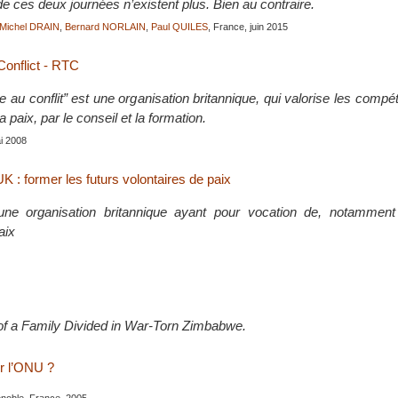
 ces deux journées n’existent plus. Bien au contraire.
Michel DRAIN
,
Bernard NORLAIN
,
Paul QUILES
, France, juin 2015
onflict - RTC
au conflit” est une organisation britannique, qui valorise les compé
a paix, par le conseil et la formation.
ai 2008
 : former les futurs volontaires de paix
’une organisation britannique ayant pour vocation de, notammen
aix
of a Family Divided in War-Torn Zimbabwe.
er l’ONU ?