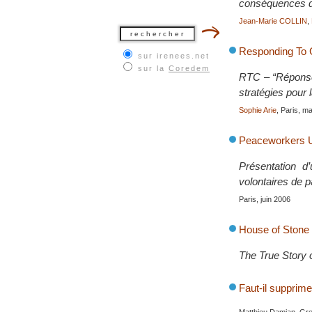
conséquences de
Jean-Marie COLLIN
,
Responding To C
sur irenees.net
sur la
Coredem
RTC – “Réponse 
stratégies pour l
Sophie Arie
, Paris, m
Peaceworkers UK
Présentation d
volontaires de p
Paris, juin 2006
House of Stone
The True Story 
Faut-il supprim