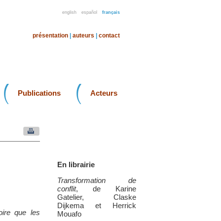
english
español
français
présentation
|
auteurs
|
contact
Publications
Acteurs
En librairie
Transformation de
conflit
, de Karine
Gatelier, Claske
Dijkema et Herrick
ire que les
Mouafo