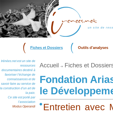
un site de res
Fiches et Dossiers
Outils d’analyses
Irénées.net est un site de
Accueil
Fiches et Dossier
ressources
documentaires destiné à
favoriser l’échange de
Fondation Arias
connaissances et de
savoir faire au service de
le Développem
la construction d’un art de
la paix.
Ce site est porté par
l’association
Entretien avec 
Modus Operandi