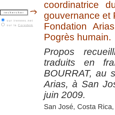
coordinatrice 
gouvernance et 
sur irenees.net
Fondation Aria
sur la
Coredem
Pogrès humain.
Propos recuei
traduits en fr
BOURRAT, au si
Arias, à San Jo
juin 2009.
San José, Costa Rica,