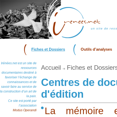
un site de res
Fiches et Dossiers
Outils d’analyses
Irénées.net est un site de
Accueil
Fiches et Dossier
ressources
documentaires destiné à
favoriser l’échange de
Centres de doc
connaissances et de
savoir faire au service de
d'édition
la construction d’un art de
la paix.
Ce site est porté par
l’association
La mémoire et
Modus Operandi