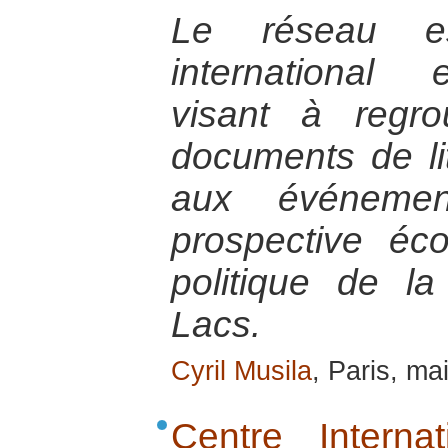
Le réseau e
international e
visant à regro
documents de litt
aux événemen
prospective éc
politique de l
Lacs.
Cyril Musila
, Paris, ma
Centre Interna