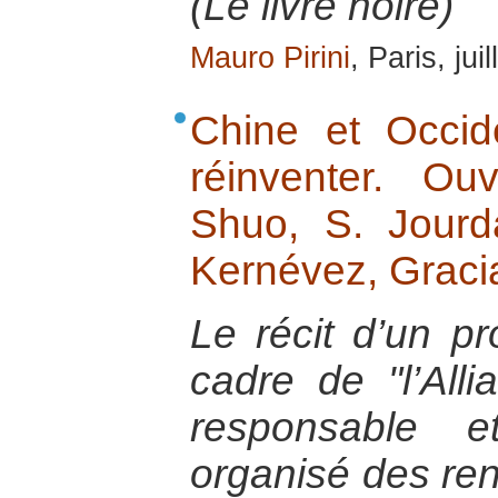
(Le livre noire)
Mauro Pirini
, Paris, jui
Chine et Occid
réinventer. Ou
Shuo, S. Jourd
Kernévez, Graci
Le récit d’un pr
cadre de "l’Al
responsable e
organisé des ren