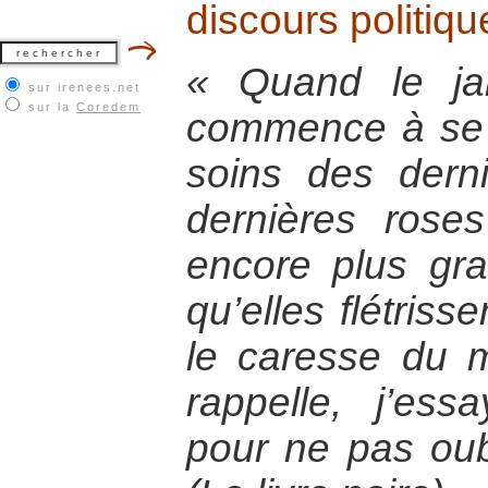
discours politiqu
« Quand le ja
sur irenees.net
sur la
Coredem
commence à se 
soins des dern
dernières rose
encore plus gr
qu’elles flétrisse
le caresse du m
rappelle, j’es
pour ne pas ou