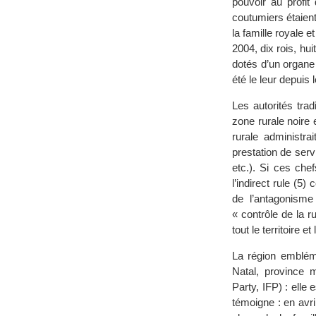
pouvoir au profit 
coutumiers étaient
la famille royale
2004, dix rois, hui
dotés d’un organe 
été le leur depuis 
Les autorités trad
zone rurale noire
rurale administra
prestation de serv
etc.). Si ces che
l’indirect rule (5)
de l’antagonisme 
« contrôle de la r
tout le territoire e
La région emblémat
Natal, province m
Party, IFP) : elle
témoigne : en avr