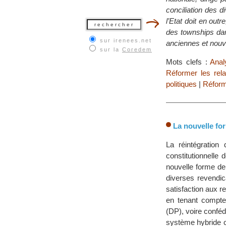
conciliation des d
l’Etat doit en outr
des townships dan
sur irenees.net
anciennes et nouve
sur la
Coredem
Mots clefs :
Anal
Réformer les rela
politiques
|
Réform
La nouvelle fo
La réintégration
constitutionnelle
nouvelle forme de
diverses revendic
satisfaction aux r
en tenant compte 
(DP), voire conféd
système hybride c