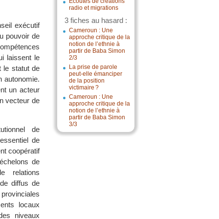
Écoutes de créations
radio et migrations
3 fiches au hasard :
seil exécutif
Cameroun : Une
du pouvoir de
approche critique de la
notion de l’ethnie à
compétences
partir de Baba Simon
i laissent le
2/3
La prise de parole
le statut de
peut-elle émanciper
en autonomie.
de la position
victimaire ?
ent un acteur
Cameroun : Une
un vecteur de
approche critique de la
notion de l’ethnie à
partir de Baba Simon
3/3
utionnel de
essentiel de
ent coopératif
s échelons de
 relations
de diffus de
 provinciales
ents locaux
 des niveaux