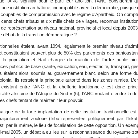
de l’ANC signifiait pour le parti leur abolition, l’ANC considérant 
 une institution archaïque, incompatible avec la démocratie, puisque
 et coupables de compromission avec le régime d’Apartheid. On compt
t cents chefs tribaux et dix mille chefs de villages, reconnus instituti
de représentation au niveau national, provincial et local depuis 2003
le début de la transition démocratique ?
itionnelles étaient, avant 1994, légalement le premier niveau d’admi
 et constituaient souvent plus de 50% des parlements des bantoustans
it la population et était chargée du maintien de l’ordre public ain
ices publics de base (santé, éducation, eau, électricité, transport, ges
fs étaient alors soumis au gouvernement blanc selon une forme du
 colonial, ils restaient la principale autorité dans les zones rurales. L’e
existant entre l’ANC et la chefferie traditionnelle est donc princ
uralité africaine de l’Afrique du Sud » (6), l’ANC voulant étendre la d
t les chefs tentant de maintenir leur pouvoir.
ique de la forte implantation de cette institution traditionnelle es
ajoritairement zouloue (tribu représentée politiquement par l’Ink
 est, par là même, le lieu de focalisation de cette opposition. Un exem
il-mai 2005, un débat a eu lieu sur la reconnaissance du royaume zou