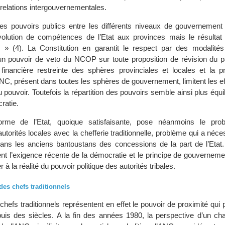
 relations intergouvernementales.
des pouvoirs publics entre les différents niveaux de gouvernement 
volution de compétences de l’Etat aux provinces mais le résultat 
al » (4). La Constitution en garantit le respect par des modalités
un pouvoir de veto du NCOP sur toute proposition de révision du pa
financière restreinte des sphères provinciales et locales et la 
ANC, présent dans toutes les sphères de gouvernement, limitent les ef
u pouvoir. Toutefois la répartition des pouvoirs semble ainsi plus équil
ratie.
forme de l’Etat, quoique satisfaisante, pose néanmoins le pro
autorités locales avec la chefferie traditionnelle, problème qui a néces
dans les anciens bantoustans des concessions de la part de l’Etat
l’exigence récente de la démocratie et le principe de gouvernemen
 à la réalité du pouvoir politique des autorités tribales.
des chefs traditionnels
hefs traditionnels représentent en effet le pouvoir de proximité qui
epuis des siècles. A la fin des années 1980, la perspective d’un c