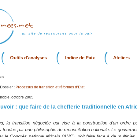
un site de ressources pour la paix
Outils d’analyses
Indice de Paix
Ateliers
ers
Dossier :
Processus de transition et réformes d’Etat
enoble, octobre 2005
voir : que faire de la chefferie traditionnelle en Afr
, la transition négociée qui vise à la construction d’un ordre pol
s-tendue par une philosophie de réconciliation nationale. Le gouvern
par le Congrès national africain (ANC), doit faire face à de multiples 