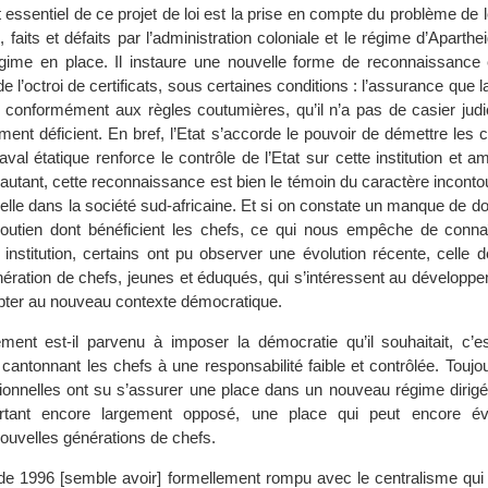
essentiel de ce projet de loi est la prise en compte du problème de l
, faits et défaits par l’administration coloniale et le régime d’Aparthe
gime en place. Il instaure une nouvelle forme de reconnaissance 
de l’octroi de certificats, sous certaines conditions : l’assurance que 
e conformément aux règles coutumières, qu’il n’a pas de casier judici
ent déficient. En bref, l’Etat s’accorde le pouvoir de démettre les c
aval étatique renforce le contrôle de l’Etat sur cette institution et a
autant, cette reconnaissance est bien le témoin du caractère inconto
nnelle dans la société sud-africaine. Et si on constate un manque de d
soutien dont bénéficient les chefs, ce qui nous empêche de connaît
e institution, certains ont pu observer une évolution récente, celle de
nération de chefs, jeunes et éduqués, qui s’intéressent au développe
pter au nouveau contexte démocratique.
ment est-il parvenu à imposer la démocratie qu’il souhaitait, c’es
cantonnant les chefs à une responsabilité faible et contrôlée. Toujou
itionnelles ont su s’assurer une place dans un nouveau régime dirigé
urtant encore largement opposé, une place qui peut encore évo
 nouvelles générations de chefs.
 de 1996 [semble avoir] formellement rompu avec le centralisme qui 