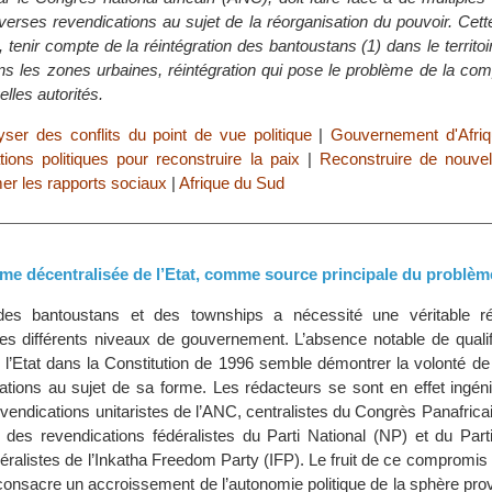
iverses revendications au sujet de la réorganisation du pouvoir. Cet
e, tenir compte de la réintégration des bantoustans (1) dans le territoi
s les zones urbaines, réintégration qui pose le problème de la comp
lles autorités.
yser des conflits du point de vue politique
|
Gouvernement d'Afri
tions politiques pour reconstruire la paix
|
Reconstruire de nouvell
er les rapports sociaux
|
Afrique du Sud
rme décentralisée de l’Etat, comme source principale du problèm
 des bantoustans et des townships a nécessité une véritable ré
 des différents niveaux de gouvernement. L’absence notable de qualif
 l’Etat dans la Constitution de 1996 semble démontrer la volonté de 
ations au sujet de sa forme. Les rédacteurs se sont en effet ingén
evendications unitaristes de l’ANC, centralistes du Congrès Panafrica
des revendications fédéralistes du Parti National (NP) et du Par
éralistes de l’Inkatha Freedom Party (IFP). Le fruit de ce compromis q
onsacre un accroissement de l’autonomie politique de la sphère prov