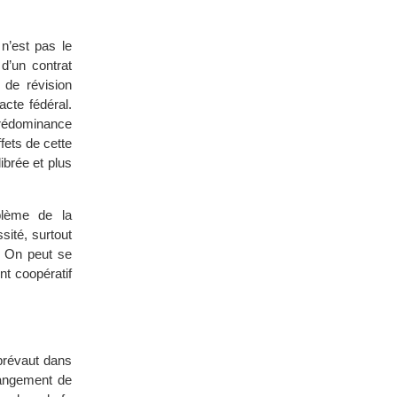
n’est pas le
d’un contrat
 de révision
cte fédéral.
prédominance
fets de cette
ibrée et plus
blème de la
sité, surtout
. On peut se
t coopératif
 prévaut dans
hangement de