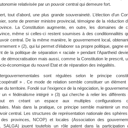
autonomie relativisée par un pouvoir central qui demeure fort.
ert, tout d’abord, une plus grande souveraineté. L’élection d’un Con
ier, sorte de premier ministre provincial, témoigne de la réduction 
rovince. La Constitution augmente, en outre, les domaines de 
vince, même si celles-ci restent soumises à des conditionnalités qu
uvoir central. De la même manière, le gouvernement local, obtenant 
rnement » (2), qui lui permet d’élaborer sa propre politique, gagne 
nt de la politique de séparation « raciale » pendant l’Apartheid devi
se de démocratisation mais aussi, comme la Constitution le prescrit, 
io-économique du nouvel Etat et de réparation des inégalités.
ntergouvernementales sont régulées selon le principe constit
oopératif » . Ce mode de relation semble constituer un élément 
ique du territoire. Fondé sur l’exigence de la négociation, le gouvernem
r un « fédéralisme intégré » (3) qui cherche à relier les différent
out en créant un espace aux multiples configurations de
tales. Mais dans la pratique, ce principe semble maintenir un mo
voir central. Les structures de représentation nationale des sphères
al des provinces, NCOP) et locales (Association des gouvernem
, SALGA) jouent toutefois un rôle patent dans la participation