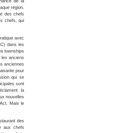
rtance de la
haque région.
ité des chefs
es chefs, qui
ratique avec
LC) dans les
es townships
 les anciens
ons anciennes
faisante pour
usion qui se
icipales sont
éclament la
aux nouvelles
Act. Mais le
staurant des
re aux chefs