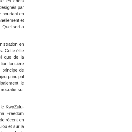
que les chefs
 désignés par
e pourtant en
onnellement et
. Quel sort a
nistration en
. Cette élite
si que de la
tion foncière
 principe de
njeu principal
ipalement le
émocratie sur
t le KwaZulu-
atha Freedom
ple récent en
lou et sur la