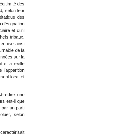
égitimité des
id, selon leur
étatique des
la désignation
aire et qu’il
hefs tribaux.
menuise ainsi
urnable de la
onnées sur la
re la réelle
 l’apparition
ment local et
t-à-dire une
rs est-il que
 par un parti
luer, selon
caractérisait