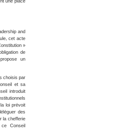
ent une place
eadership and
e, cet acte
Constitution »
obligation de
 propose un
s choisis par
onseil et sa
eil introduit
titutionnels
a loi prévoit
 déléguer des
la chefferie
e ce Conseil