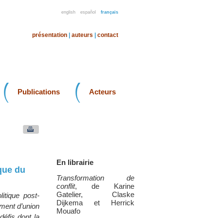
english
español
français
présentation
|
auteurs
|
contact
Publications
Acteurs
En librairie
ique du
Transformation de
conflit
, de Karine
Gatelier, Claske
itique post-
Dijkema et Herrick
ement d’union
Mouafo
défis dont la