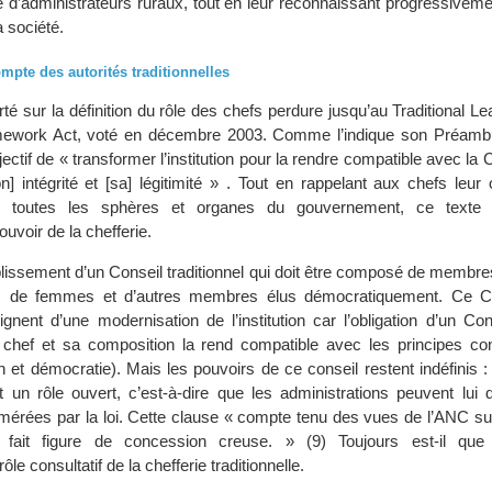
ôle d’administrateurs ruraux, tout en leur reconnaissant progressivem
a société.
mpte des autorités traditionnelles
é sur la définition du rôle des chefs perdure jusqu’au Traditional L
work Act, voté en décembre 2003. Comme l’indique son Préambul
bjectif de « transformer l’institution pour la rendre compatible avec la 
n] intégrité et [sa] légitimité » . Tout en rappelant aux chefs leur 
c toutes les sphères et organes du gouvernement, ce texte
voir de la chefferie.
tablissement d’un Conseil traditionnel qui doit être composé de membre
ers de femmes et d’autres membres élus démocratiquement. Ce C
nent d’une modernisation de l’institution car l’obligation d’un Cons
chef et sa composition la rend compatible avec les principes cons
n et démocratie). Mais les pouvoirs de ce conseil restent indéfinis : l
it un rôle ouvert, c’est-à-dire que les administrations peuvent lui
érées par la loi. Cette clause « compte tenu des vues de l’ANC sur 
…] fait figure de concession creuse. » (9) Toujours est-il qu
 rôle consultatif de la chefferie traditionnelle.