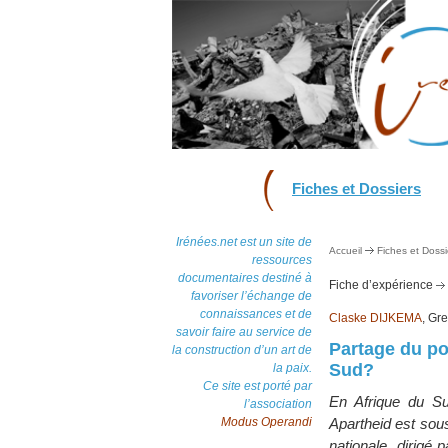
Fiches et Dossiers
Irénées.net est un site de
Accueil
Fiches et Dossi
ressources
documentaires destiné à
Fiche d’expérience
favoriser l’échange de
connaissances et de
Claske DIJKEMA
, Gr
savoir faire au service de
Partage du pou
la construction d’un art de
Sud?
la paix.
Ce site est porté par
En Afrique du Sud
l’association
Modus Operandi
Apartheid est sou
nationale, dirigé 