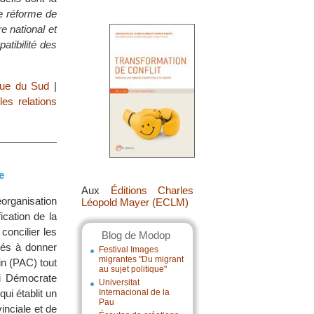
te réforme de
re national et
atibilité des
que du Sud
|
es relations
e
Aux
Éditions Charles
organisation
Léopold Mayer (ECLM)
ication de la
concilier les
Blog de Modop
iés à donner
Festival Images
migrantes "Du migrant
in (PAC) tout
au sujet politique"
ti Démocrate
Universitat
ui établit un
Internacional de la
Pau
inciale et de