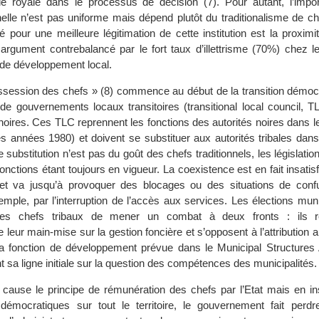
le royale dans le processus de décision (7). Pour autant, l’impo
nnelle n’est pas uniforme mais dépend plutôt du traditionalisme de c
 pour une meilleure légitimation de cette institution est la proxim
, argument contrebalancé par le fort taux d’illettrisme (70%) chez l
le de développement local.
session des chefs » (8) commence au début de la transition démoc
de gouvernements locaux transitoires (transitional local council, T
oires. Ces TLC reprennent les fonctions des autorités noires dans l
s années 1980) et doivent se substituer aux autorités tribales dans
 substitution n’est pas du goût des chefs traditionnels, les législati
onctions étant toujours en vigueur. La coexistence est en fait insatis
 et va jusqu’à provoquer des blocages ou des situations de conf
emple, par l’interruption de l’accès aux services. Les élections mun
 les chefs tribaux de mener un combat à deux fronts : ils r
leur main-mise sur la gestion foncière et s’opposent à l’attribution 
la fonction de développement prévue dans le Municipal Structures 
 sa ligne initiale sur la question des compétences des municipalités.
cause le principe de rémunération des chefs par l’Etat mais en in
 démocratiques sur tout le territoire, le gouvernement fait perd