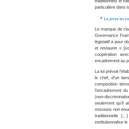
traditionnels le r
particulière dans l
La prise en co
Le manque de clart
Governance Frame
législatif a pour o
et restaurer « [so
coopération ave
encadrement au pou
La loi prévoit l’é
le chef, d’un ti
composition témoig
l’encadrement du 
(non-discriminatio
seulement qu’il a
missions non énum
traditionnelle [
institutionnalise le