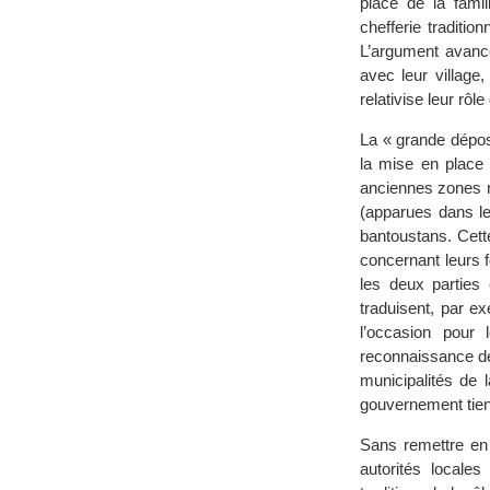
place de la famil
chefferie traditio
L’argument avancé
avec leur village
relativise leur rô
La « grande dépos
la mise en place 
anciennes zones n
(apparues dans le
bantoustans. Cette
concernant leurs f
les deux parties
traduisent, par ex
l’occasion pour
reconnaissance de 
municipalités de 
gouvernement tient
Sans remettre en 
autorités locales