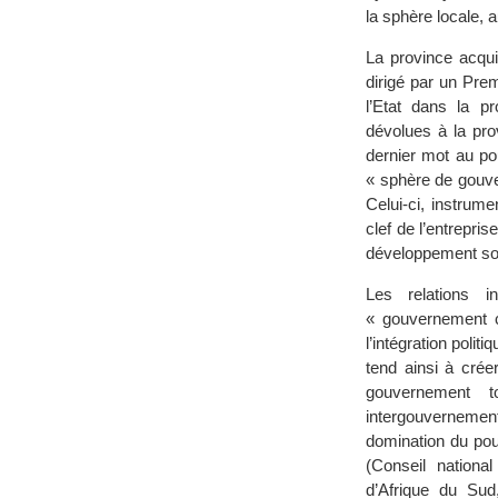
la sphère locale, 
La province acqui
dirigé par un Prem
l’Etat dans la p
dévolues à la pro
dernier mot au po
« sphère de gouve
Celui-ci, instrume
clef de l’entrepri
développement soc
Les relations i
« gouvernement c
l’intégration polit
tend ainsi à crée
gouvernement t
intergouvernemen
domination du pou
(Conseil nation
d’Afrique du Sud