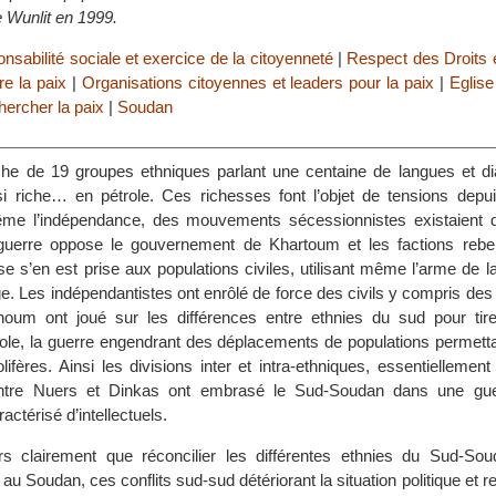
e Wunlit en 1999.
nsabilité sociale et exercice de la citoyenneté
|
Respect des Droits 
re la paix
|
Organisations citoyennes et leaders pour la paix
|
Eglise
hercher la paix
|
Soudan
he de 19 groupes ethniques parlant une centaine de langues et di
i riche… en pétrole. Ces richesses font l’objet de tensions depu
me l’indépendance, des mouvements sécessionnistes existaient 
guerre oppose le gouvernement de Khartoum et les factions rebe
e s’en est prise aux populations civiles, utilisant même l’arme de l
e. Les indépendantistes ont enrôlé de force des civils y compris des
houm ont joué sur les différences entre ethnies du sud pour tirer
role, la guerre engendrant des déplacements de populations permetta
ifères. Ainsi les divisions inter et intra-ethniques, essentiellemen
tre Nuers et Dinkas ont embrasé le Sud-Soudan dans une gue
actérisé d’intellectuels.
rs clairement que réconcilier les différentes ethnies du Sud-Sou
 au Soudan, ces conflits sud-sud détériorant la situation politique et r