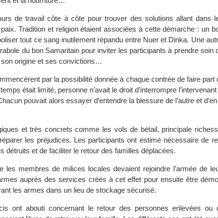
ent et la nourriture…
urs de travail côte à côte pour trouver des solutions allant dans l
 paix. Tradition et religion étaient associées à cette démarche : un b
oliser tout ce sang inutilement répandu entre Nuer et Dinka. Une autr
parabole du bon Samaritain pour inviter les participants à prendre soin 
 son origine et ses convictions…
mmencèrent par la possibilité donnée à chaque contrée de faire part 
temps était limité, personne n’avait le droit d’interrompre l’intervenan
Chacun pouvait alors essayer d’entendre la blessure de l’autre et d’
giques et très concrets comme les vols de bétail, principale richess
réparer les préjudices. Les participants ont estimé nécessaire de re
s détruits et de faciliter le retour des familles déplacées.
ue les membres de milices locales devaient rejoindre l’armée de leu
armes auprès des services créés à cet effet pour ensuite être démobi
vrant les armes dans un lieu de stockage sécurisé.
is ont abouti concernant le retour des personnes enlevées ou 