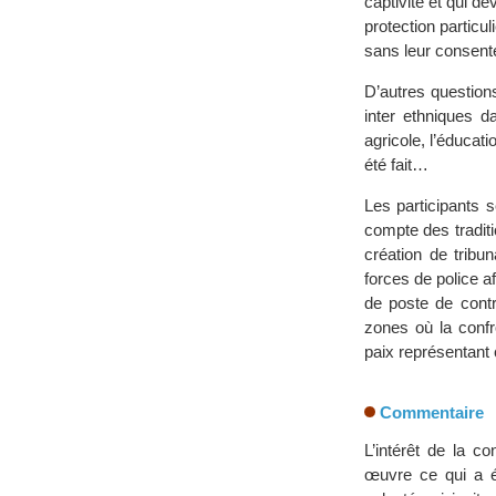
captivité et qui de
protection particu
sans leur consente
D’autres questions
inter ethniques d
agricole, l’éducati
été fait…
Les participants 
compte des traditi
création de tribun
forces de police af
de poste de contr
zones où la confr
paix représentant
Commentaire
L’intérêt de la c
œuvre ce qui a é