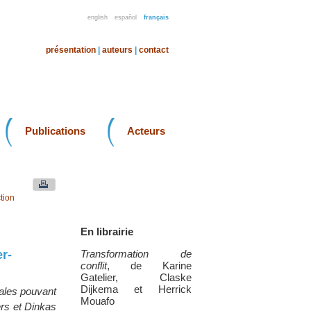
english
español
français
présentation
|
auteurs
|
contact
Publications
Acteurs
tion
En librairie
r-
Transformation de
conflit
, de Karine
Gatelier, Claske
Dijkema et Herrick
cales pouvant
Mouafo
rs et Dinkas