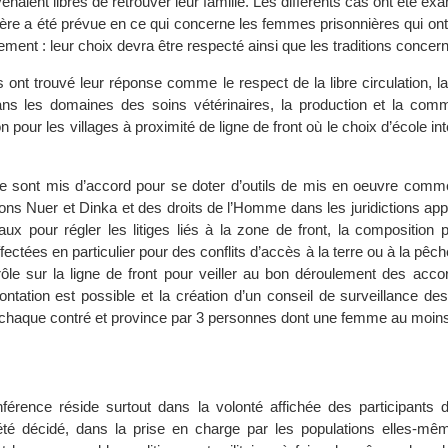
venaient libres de retrouver leur famille. Les différents cas ont été ex
lière a été prévue en ce qui concerne les femmes prisonnières qui on
ment : leur choix devra être respecté ainsi que les traditions concern
 ont trouvé leur réponse comme le respect de la libre circulation, l
ans les domaines des soins vétérinaires, la production et la comme
on pour les villages à proximité de ligne de front où le choix d’école int
se sont mis d’accord pour se doter d’outils de mis en oeuvre comme
ons Nuer et Dinka et des droits de l’Homme dans les juridictions appl
aux pour régler les litiges liés à la zone de front, la composition p
fectées en particulier pour des conflits d’accès à la terre ou à la pêch
ôle sur la ligne de front pour veiller au bon déroulement des acco
ontation est possible et la création d’un conseil de surveillance d
 chaque contré et province par 3 personnes dont une femme au moin
onférence réside surtout dans la volonté affichée des participants 
té décidé, dans la prise en charge par les populations elles-mê