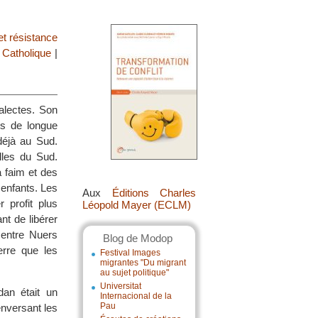
et résistance
 Catholique
|
alectes. Son
is de longue
déjà au Sud.
lles du Sud.
a faim et des
 enfants. Les
Aux
Éditions Charles
 profit plus
Léopold Mayer (ECLM)
nt de libérer
t entre Nuers
Blog de Modop
rre que les
Festival Images
migrantes "Du migrant
au sujet politique"
Universitat
dan était un
Internacional de la
Pau
enversant les