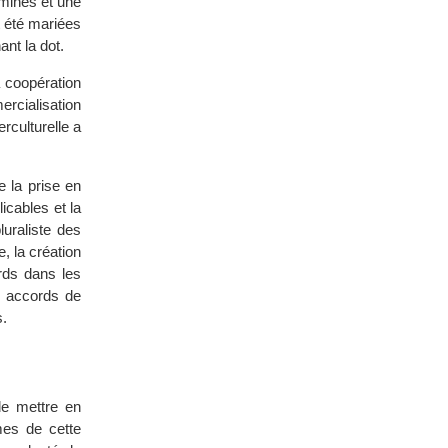
aminés et une
t été mariées
ant la dot.
a coopération
rcialisation
erculturelle a
 la prise en
icables et la
luraliste des
e, la création
rds dans les
es accords de
s.
de mettre en
mes de cette