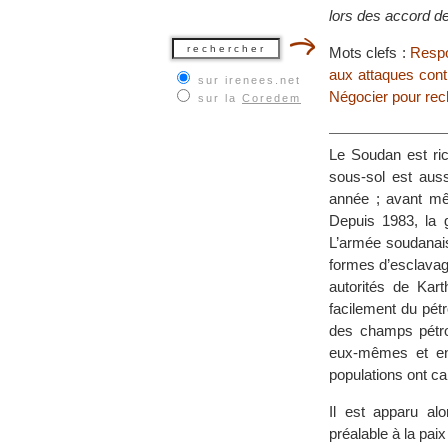
lors des accord d
Mots clefs :
Respo
aux attaques cont
sur irenees.net
Négocier pour rec
sur la
Coredem
Le Soudan est ric
sous-sol est auss
année ; avant mê
Depuis 1983, la 
L’armée soudanais
formes d’esclavag
autorités de Kart
facilement du pét
des champs pétrol
eux-mêmes et en
populations ont car
Il est apparu alo
préalable à la paix