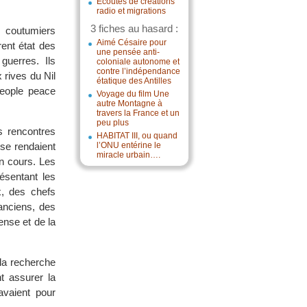
Écoutes de créations
radio et migrations
3 fiches au hasard :
s coutumiers
Aimé Césaire pour
ent état des
une pensée anti-
guerres. Ils
coloniale autonome et
contre l’indépendance
 rives du Nil
étatique des Antilles
people peace
Voyage du film Une
autre Montagne à
travers la France et un
peu plus
s rencontres
HABITAT III, ou quand
se rendaient
l’ONU entérine le
miracle urbain….
n cours. Les
ésentant les
x, des chefs
anciens, des
nse et de la
 la recherche
t assurer la
avaient pour