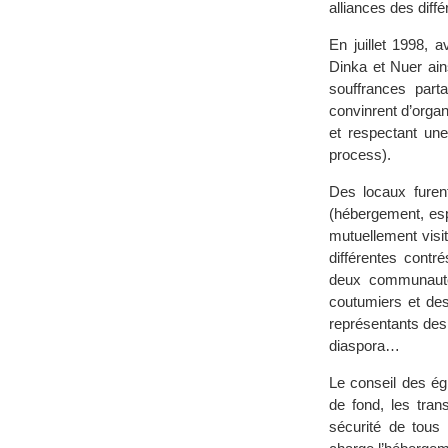
alliances des diff
En juillet 1998,
Dinka et Nuer ain
souffrances part
convinrent d’orga
et respectant une
process).
Des locaux furent
(hébergement, es
mutuellement visi
différentes contr
deux communautés
coutumiers et de
représentants des
diaspora…
Le conseil des égl
de fond, les tra
sécurité de tous 