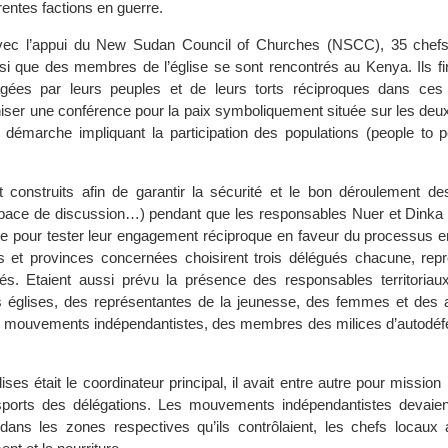
érentes factions en guerre.
 avec l’appui du New Sudan Council of Churches (NSCC), 35 chef
si que des membres de l’église se sont rencontrés au Kenya. Ils fir
agées par leurs peuples et de leurs torts réciproques dans ces 
niser une conférence pour la paix symboliquement située sur les deux
 démarche impliquant la participation des populations (people to 
 construits afin de garantir la sécurité et le bon déroulement de
pace de discussion…) pendant que les responsables Nuer et Dinka 
te pour tester leur engagement réciproque en faveur du processus e
és et provinces concernées choisirent trois délégués chacune, repr
. Etaient aussi prévu la présence des responsables territoriau
s églises, des représentantes de la jeunesse, des femmes et des 
 mouvements indépendantistes, des membres des milices d’autodéfe
ises était le coordinateur principal, il avait entre autre pour mission
nsports des délégations. Les mouvements indépendantistes devaien
dans les zones respectives qu’ils contrôlaient, les chefs locaux 