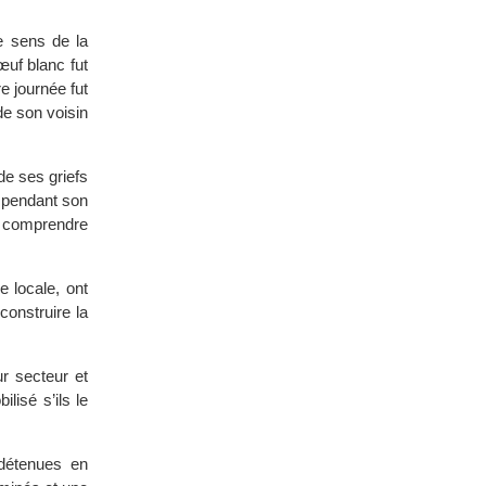
e sens de la
œuf blanc fut
e journée fut
de son voisin
de ses griefs
t pendant son
en comprendre
e locale, ont
construire la
r secteur et
lisé s’ils le
détenues en