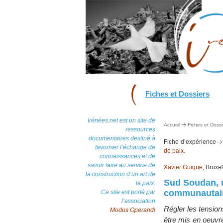
Fiches et Dossiers
Irénées.net est un site de
Accueil
Fiches et Dossi
ressources
documentaires destiné à
Fiche d’expérience
favoriser l’échange de
de paix.
connaissances et de
savoir faire au service de
Xavier Guigue
, Bruxel
la construction d’un art de
Sud Soudan, u
la paix.
communautai
Ce site est porté par
l’association
Régler les tensio
Modus Operandi
être mis en oeuvr