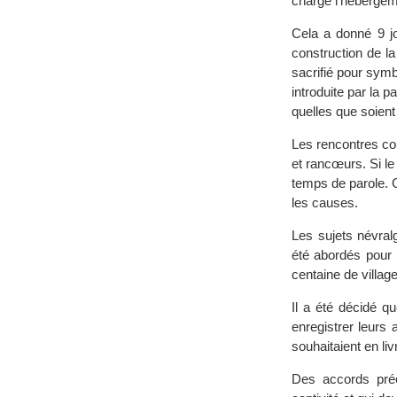
charge l’hébergem
Cela a donné 9 jo
construction de la
sacrifié pour symb
introduite par la 
quelles que soient
Les rencontres co
et rancœurs. Si le 
temps de parole. 
les causes.
Les sujets névral
été abordés pour 
centaine de village
Il a été décidé q
enregistrer leurs 
souhaitaient en li
Des accords préc