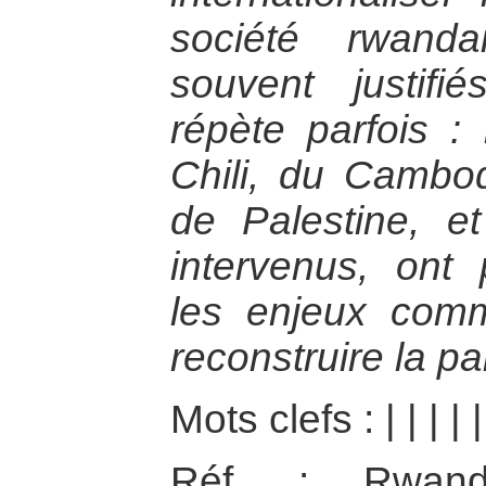
société rwand
souvent justifié
répète parfois :
Chili, du Cambo
de Palestine, e
intervenus, ont 
les enjeux com
reconstruire la pa
Mots clefs :
|
|
|
|
Réf. : Rwanda