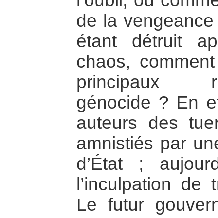
l’oubli, ou comme
de la vengeance ?
étant détruit 
chaos, comment é
principaux 
génocide ? En ef
auteurs des tuer
amnistiés par un
d’État ; aujourd
l’inculpation de 
Le futur gouver