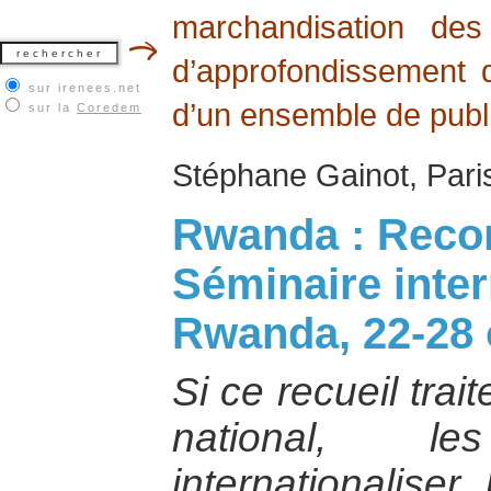
marchandisation des
d’approfondissement d
sur irenees.net
d’un ensemble de publi
sur la
Coredem
Stéphane Gainot, Paris
Rwanda : Recon
Séminaire inter
Rwanda, 22-28 
Si ce recueil trai
national, l
internationalise