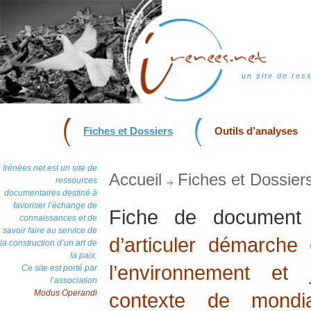
un site de res
Fiches et Dossiers
Outils d’analyses
Irénées.net est un site de
Accueil
Fiches et Dossier
ressources
documentaires destiné à
favoriser l’échange de
Fiche de documen
connaissances et de
savoir faire au service de
d’articuler démarche
la construction d’un art de
la paix.
l’environnement et
Ce site est porté par
l’association
Modus Operandi
contexte de mondia